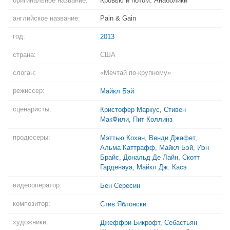
оригинальное название:
Кровью и потом: Анаболики
английское название:
Pain & Gain
год:
2013
страна:
США
слоган:
«Мечтай по-крупному»
режиссер:
Майкл Бэй
сценаристы:
Кристофер Маркус
,
Стивен
МакФили
,
Пит Коллинз
продюсеры:
Мэттью Кохан
,
Венди Джафет
,
Альма Каттрафф
,
Майкл Бэй
,
Иэн
Брайс
,
Дональд Де Лайн
,
Скотт
Гарденауа
,
Майкл Дж. Касэ
видеооператор:
Бен Сересин
композитор:
Стив Яблонски
художники:
Джеффри Бикрофт
,
Себастьян