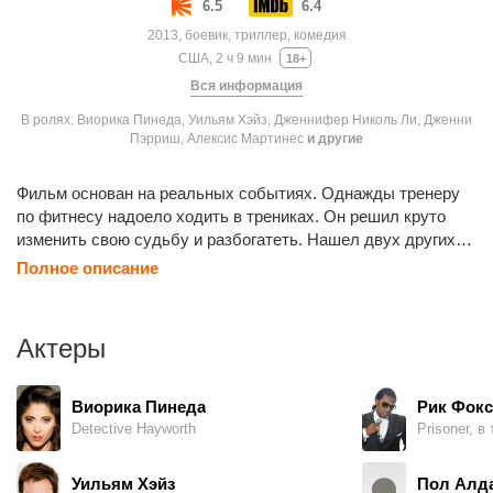
6.5
6.4
2013, боевик, триллер, комедия
США, 2 ч 9 мин
18+
Вся информация
В ролях: Виорика Пинеда, Уильям Хэйз, Дженнифер Николь Ли, Дженни
Пэрриш, Алексис Мартинес
и другие
Фильм основан на реальных событиях. Однажды тренеру
по фитнесу надоело ходить в трениках. Он решил круто
изменить свою судьбу и разбогатеть. Нашел двух других
незадачливых качков и предложил им план похищения
Полное описание
своего клиента-миллионера. Но если в организме мышц
больше, чем мозгов, то даже самый лучший план,
подсмотренный в экшен-боевике, может не сработать…
Актеры
Виорика Пинеда
Рик Фокс
Detective Hayworth
Prisoner, в
Уильям Хэйз
Пол Алд