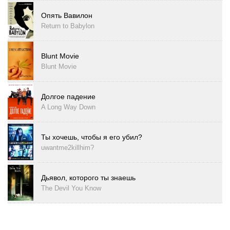
Опять Вавилон
Return to Babylon
Blunt Movie
Blunt Movie
Долгое падение
A Long Way Down
Ты хочешь, чтобы я его убил?
uwantme2killhim?
Дьявол, которого ты знаешь
The Devil You Know