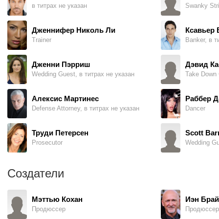
в титрах не указан
Дженнифер Николь Ли
Ксавьер 
Trainer
Banker, в т
Дженни Пэрриш
Дэвид Ка
Wedding Guest, в титрах не указан
Take Down O
Алексис Мартинес
Раббер 
Defense Attorney, в титрах не указан
Dancer
Труди Петерсен
Scott Bar
Prosecutor
Wedding Gu
Создатели
Мэттью Кохан
Иэн Брай
Продюссер
Продюссер