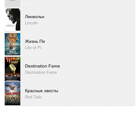
Линкольн
Lincoln
Жизнь Пи
Life of Pi
Destination Fame
Destination Fame
Красные хвосты
Red Tails