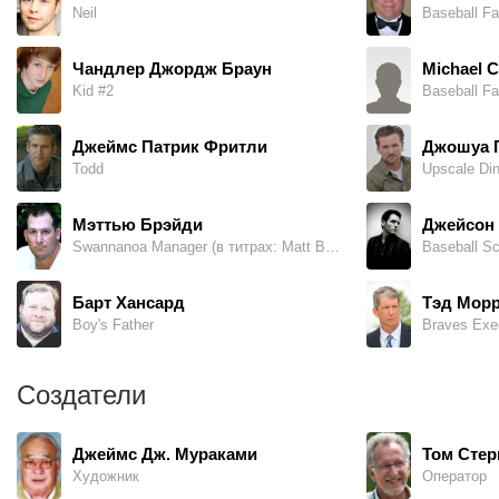
Neil
Baseball Fa
Чандлер Джордж Браун
Michael C
Kid #2
Baseball Fa
Джеймс Патрик Фритли
Джошуа 
Todd
Upscale Din
Мэттью Брэйди
Джейсон
Swannanoa Manager (в титрах: Matt Brady)
Baseball Sc
Барт Хансард
Тэд Мор
Boy's Father
Braves Exec
Создатели
Джеймс Дж. Мураками
Том Стер
Художник
Оператор