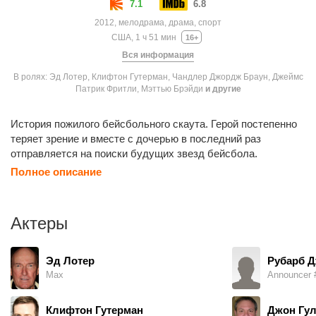
7.1
6.8
2012, мелодрама, драма, спорт
США, 1 ч 51 мин
16+
Вся информация
В ролях: Эд Лотер, Клифтон Гутерман, Чандлер Джордж Браун, Джеймс
Патрик Фритли, Мэттью Брэйди
и другие
История пожилого бейсбольного скаута. Герой постепенно
теряет зрение и вместе с дочерью в последний раз
отправляется на поиски будущих звезд бейсбола.
Полное описание
Актеры
Эд Лотер
Рубарб 
Max
Announcer 
Клифтон Гутерман
Джон Гу