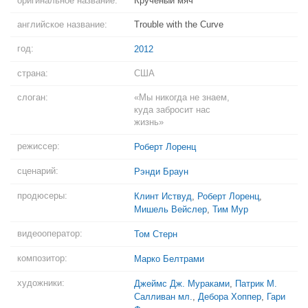
оригинальное название:
Крученый мяч
английское название:
Trouble with the Curve
год:
2012
страна:
США
слоган:
«Мы никогда не знаем,
куда забросит нас
жизнь»
режиссер:
Роберт Лоренц
сценарий:
Рэнди Браун
продюсеры:
Клинт Иствуд
,
Роберт Лоренц
,
Мишель Вейслер
,
Тим Мур
видеооператор:
Том Стерн
композитор:
Марко Белтрами
художники:
Джеймс Дж. Мураками
,
Патрик М.
Салливан мл.
,
Дебора Хоппер
,
Гари