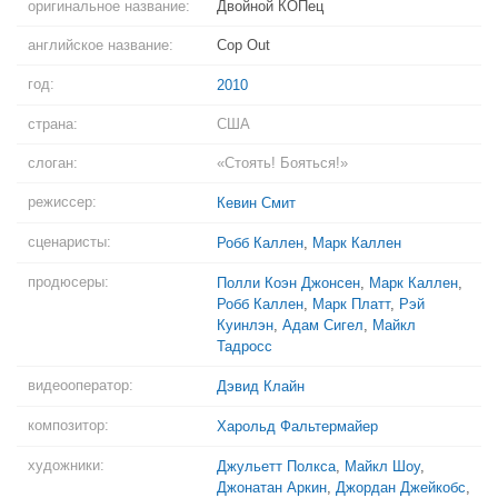
оригинальное название:
Двойной КОПец
английское название:
Cop Out
год:
2010
страна:
США
слоган:
«Стоять! Бояться!»
режиссер:
Кевин Смит
сценаристы:
Робб Каллен
,
Марк Каллен
продюсеры:
Полли Коэн Джонсен
,
Марк Каллен
,
Робб Каллен
,
Марк Платт
,
Рэй
Куинлэн
,
Адам Сигел
,
Майкл
Тадросс
видеооператор:
Дэвид Клайн
композитор:
Харольд Фальтермайер
художники:
Джульетт Полкса
,
Майкл Шоу
,
Джонатан Аркин
,
Джордан Джейкобс
,