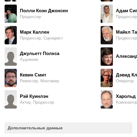
Полли Коэн Джонсен
Адам Си
Продюссер
Продюссер
Марк Каллен
Майкл Т
Продюссер, Сценарист
Продюссер
Джульетт Полкса
Алексан
Художник
Кевин Смит
Дэвид К
Режиссер, Монтажер
Оператор
Рэй Куинлэн
Харольд
Актер, Продюссер
Композито
Дополнительные данные