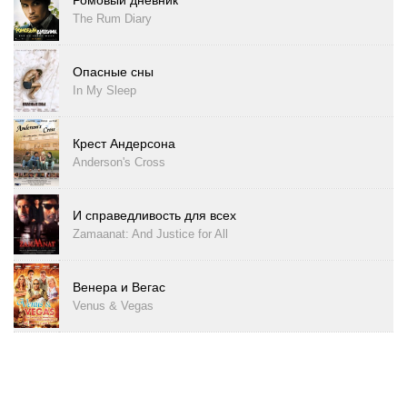
Ромовый дневник
The Rum Diary
Опасные сны
In My Sleep
Крест Андерсона
Anderson's Cross
И справедливость для всех
Zamaanat: And Justice for All
Венера и Вегас
Venus & Vegas