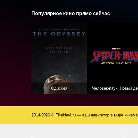
Security Guard
Популярное кино прямо сейчас
Рейнальдо Рей
Mailman
Мастер Пи
Percy Miller (в титрах: Percy Miller)
Лил Ромео
Corey Miller (в титрах: Romeo)
Элла Джойс
Одиссея
Человек-паук: Новый де
Bertha Miller
Чич Марин
Juan
2014-2026 © FilmNavi.ru — ваш навигатор в мире кинем
Майкл Коляр
Bus Driver