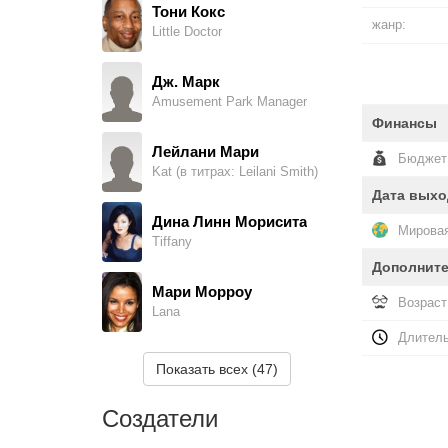
Тони Кокс
жанр:
Little Doctor
Дж. Марк
Amusement Park Manager
Финансы
Лейлани Мари
Бюджет
Kat (в титрах: Leilani Smith)
Дата выхо
Дина Линн Морисита
Мировая
Tiffany
Дополнит
Мари Морроу
Возраст
Lana
Длитель
Джон Мерфи мл.
Показать всех (47)
Erik (в титрах: John Murphy)
Создатели
Рада Нилья