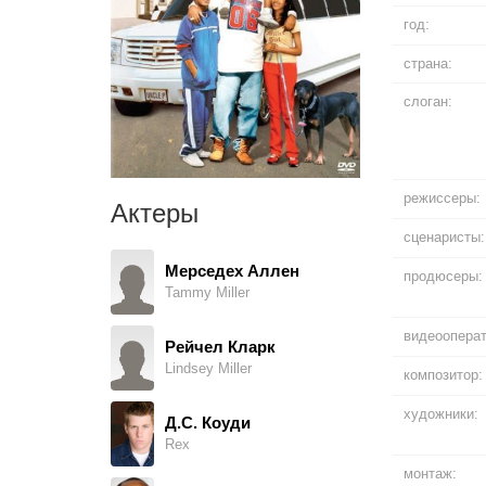
год:
страна:
слоган:
режиссеры:
Актеры
сценаристы:
Мерседех Аллен
продюсеры:
Tammy Miller
видеооперат
Рейчел Кларк
Lindsey Miller
композитор:
художники:
Д.С. Коуди
Rex
монтаж: