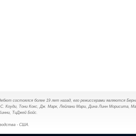
, дебют состоялся более 19 лет назад, его режиссерами являются Бер
Д.С. Коуди, Тони Кокс, Дж. Марк, Лейлани Мари, Дина Линн Морисита, М
Кинни, ТиДжей Бойс.
водства - США.