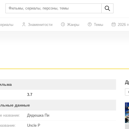
ериалы
Знаменитости
Жанры
Темы
2026 г
Д
ильма
3.7
ельные данные
е название:
Дядюшка Пи
название:
Uncle P