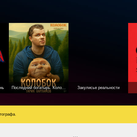
нь
Последний богатырь. Колобок
Закулисье реальности
атографа.