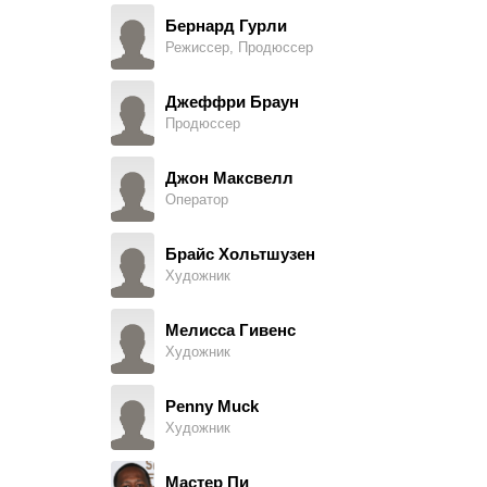
Ecstasy, в титрах не указана
Бернард Гурли
Режиссер, Продюссер
Диана Терранова
Ivy, в титрах не указана
Джеффри Браун
Продюссер
Трэйси Вейсерт
Teacher
Джон Максвелл
Оператор
Литтл Д.
Tyson (в титрах: Donavin Hogan)
Брайс Хольтшузен
Художник
Кендес МакКинни
Student, в титрах не указана
Мелисса Гивенс
Художник
ТиДжей Бойс
Biggs' Girl
Penny Muck
Художник
Брендан Иэн Хилл
Kevin
Мастер Пи