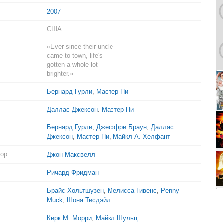
2007
США
«Ever since their uncle
came to town, life's
gotten a whole lot
brighter.»
Бернард Гурли
,
Мастер Пи
Даллас Джексон
,
Мастер Пи
Бернард Гурли
,
Джеффри Браун
,
Даллас
Джексон
,
Мастер Пи
,
Майкл А. Хелфант
ор:
Джон Максвелл
Ричард Фридман
Брайс Хольтшузен
,
Мелисса Гивенс
,
Penny
Muck
,
Шона Тисдэйл
Кирк М. Морри
,
Майкл Шульц