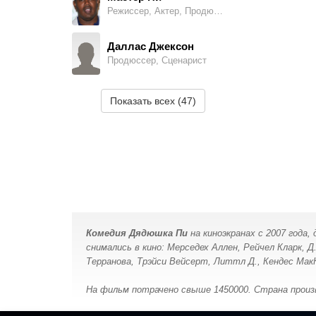
Режиссер, Актер, Продюссер, Сценарист
Марио
Mario (в титрах: Mario Barrett)
Даллас Джексон
Продюссер, Сценарист
Эрика Дикерсон
Cool Kid #1 (в титрах: Erica Nicole Dickerson)
Шона Тисдэйл
Показать всех (47)
Художник
Селвин Эмерсон Миллер
Mr. Biggs
Кирк М. Морри
Монтажер
Джуд Анджелини
Director
Майкл Шульц
Монтажер
Дуайт Уильямс
P.A.
Комедия Дядюшка Пи
на киноэкранах с 2007 года
Майкл А. Хелфант
снимались в кино: Мерседех Аллен, Рейчел Кларк, 
Продюссер
Терранова, Трэйси Вейсерт, Литтл Д., Кендес Мак
Чекеша Ван Путтен
Passenger #2
На фильм потрачено свыше 1450000. Страна произ
Ричард Фридман
Композитор
Энтони Босвелл