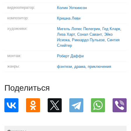
видеооператор:
Колин Уоткинсон
композитор:
Кришна Леви
художники:
Мигель Лопес Пелегрин
,
Гед Кларк
,
Лиза Харт
,
Сонал Савант
,
Эйко
Исиока
,
Риккардо Пульезе
,
Синтия
Слейтер
монтаж:
Роберт Даффи
жанры:
фэнтези
,
драма
,
приключения
Поделиться