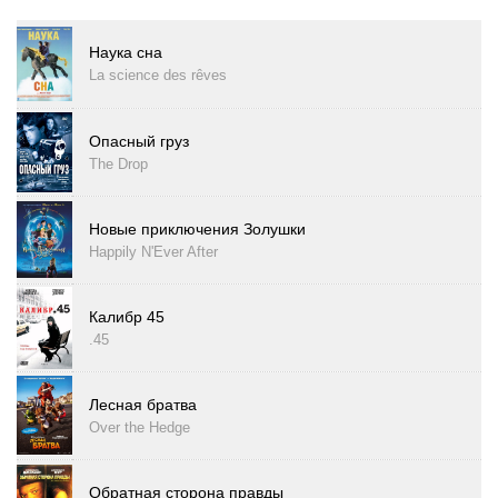
Наука сна
La science des rêves
Опасный груз
The Drop
Новые приключения Золушки
Happily N'Ever After
Калибр 45
.45
Лесная братва
Over the Hedge
Обратная сторона правды