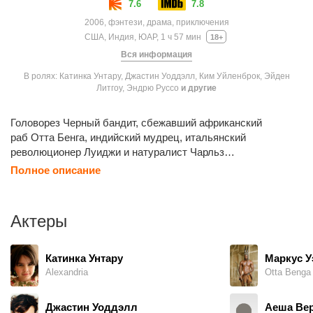
7.6
7.8
2006, фэнтези, драма, приключения
США, Индия, ЮАР, 1 ч 57 мин
18+
Вся информация
В ролях: Катинка Унтару, Джастин Уоддэлл, Ким Уйленброк, Эйден
Литгоу, Эндрю Руссо
и другие
Головорез Черный бандит, сбежавший африканский
раб Отта Бенга, индийский мудрец, итальянский
революционер Луиджи и натуралист Чарльз
Дарвин — герои сказки голливудского каскадера Роя,
Полное описание
получившего травму после неудачного трюка на мосту.
В лос-анджелесской больнице его фантазии слушает
пятилетняя девочка Александрия. Но однажды Рой узнает,
Актеры
что возлюбленная предала его. Он больше не хочет жить
и решает покончить с собой.
Катинка Унтару
Маркус У
Alexandria
Otta Benga 
Джастин Уоддэлл
Аеша Ве