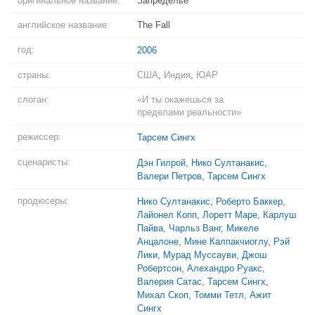
оригинальное название:
Запределье
английское название:
The Fall
год:
2006
страны:
США
,
Индия
,
ЮАР
слоган:
«И ты окажешься за
пределами реальности»
режиссер:
Тарсем Сингх
сценаристы:
Дэн Гилрой
,
Нико Султанакис
,
Валери Петров
,
Тарсем Сингх
продюсеры:
Нико Султанакис
,
Роберто Баккер
,
Лайонел Копп
,
Лоретт Маре
,
Карлуш
Пайва
,
Чарльз Ванг
,
Микеле
Анцалоне
,
Мине Калпакчиоглу
,
Рэй
Лики
,
Мурад Муссауви
,
Джош
Робертсон
,
Алехандро Руакс
,
Валерия Сатас
,
Тарсем Сингх
,
Михал Скоп
,
Томми Тетл
,
Ажит
Сингх