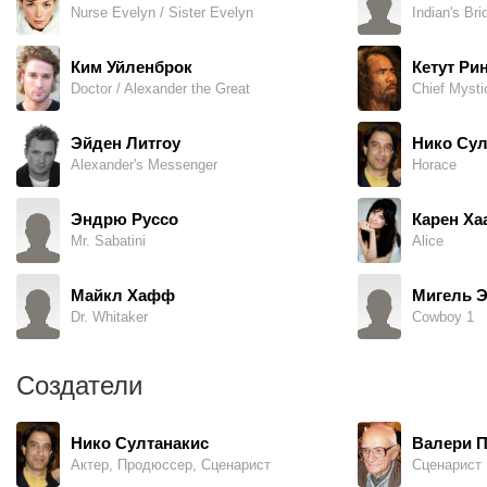
Nurse Evelyn / Sister Evelyn
Indian's Bri
Ким Уйленброк
Кетут Ри
Doctor / Alexander the Great
Chief Mysti
Эйден Литгоу
Нико Сул
Alexander's Messenger
Horace
Эндрю Руссо
Карен Ха
Mr. Sabatini
Alice
Майкл Хафф
Мигель 
Dr. Whitaker
Cowboy 1
Создатели
Нико Султанакис
Валери П
Актер, Продюссер, Сценарист
Сценарист