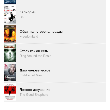
Калибр 45
.45
Обратная сторона правды
Freedomland
Страх как он есть
Ring Around the Rosie
Дитя человеческое
Children of Men
Ложное искушение
The Good Shepherd