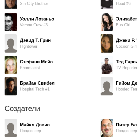
Sin City Brother
Hood #6
Уолли Лозаньо
Элизабет
Verona Crew #3
Bus Girl
Дэвид Т. Грин
Джеки Р.
Hightower
Cocoon Girl
Стефани Мейс
Тед Гарс
Pharmacist
TV Reporte
Брайан Свибел
Гийом Д
Hospital Tech #1
Hooded Terr
Создатели
Майкл Дэвис
Питер Бл
Продюссер
Продюссер