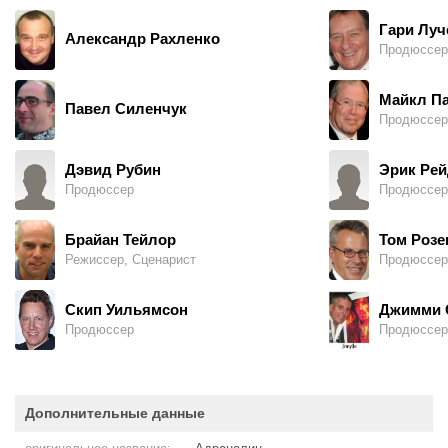
Гари Луч
Александр Рахленко
Продюссер
Майкл Па
Павел Силенчук
Продюссер
Дэвид Рубин
Эрик Рей
Продюссер
Продюссер
Брайан Тейлор
Том Розе
Режиссер, Сценарист
Продюссер
Скип Уильямсон
Джимми 
Продюссер
Продюссер
Дополнительные данные