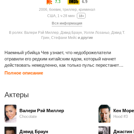
7.3
6.9
2006, боевик, триллер, криминал
США, 1 ч 28 мин
18+
Вся информация
В ролях: Валери Рэй Миллер, Дэвид Браун, Уолли Лозаньо, Дэвид Т.
Грин, Стефани Мейс
и другие
Наемный убийца Чев узнает, что недоброжелатели
отравили его редким китайским ядом, который начнет
действовать немедленно, как только пульс перестанет
биться ниже определенной отметки. Теперь Чеву нужно
Полное описание
успеть сделать все свои дела, попробовать раздобыть
противоядие и отомстить своим отравителям, стараясь
создавать вокруг себя как можно более напряженную
Актеры
обстановку и не расслабляться ни на секунду.
Валери Рэй Миллер
Кен Мор
Chocolate
Hood #3
Дэвид Браун
Джастин