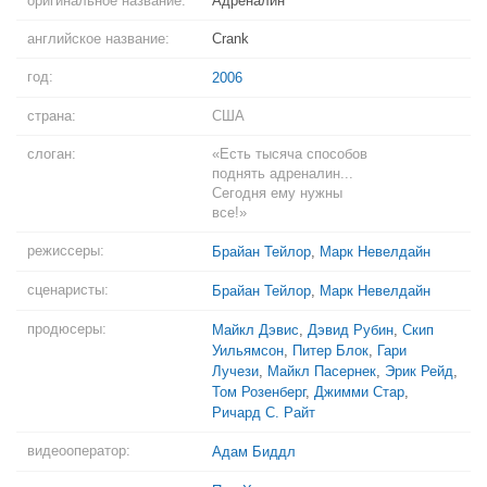
оригинальное название:
Адреналин
английское название:
Crank
год:
2006
страна:
США
слоган:
«Есть тысяча способов
поднять адреналин...
Сегодня ему нужны
все!»
режиссеры:
Брайан Тейлор
,
Марк Невелдайн
сценаристы:
Брайан Тейлор
,
Марк Невелдайн
продюсеры:
Майкл Дэвис
,
Дэвид Рубин
,
Скип
Уильямсон
,
Питер Блок
,
Гари
Лучези
,
Майкл Пасернек
,
Эрик Рейд
,
Том Розенберг
,
Джимми Стар
,
Ричард С. Райт
видеооператор:
Адам Биддл