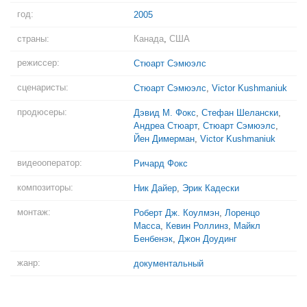
год:
2005
страны:
Канада
,
США
режиссер:
Стюарт Сэмюэлс
сценаристы:
Стюарт Сэмюэлс
,
Victor Kushmaniuk
продюсеры:
Дэвид М. Фокс
,
Стефан Шелански
,
Андреа Стюарт
,
Стюарт Сэмюэлс
,
Йен Димерман
,
Victor Kushmaniuk
видеооператор:
Ричард Фокс
композиторы:
Ник Дайер
,
Эрик Кадески
монтаж:
Роберт Дж. Коулмэн
,
Лоренцо
Масса
,
Кевин Роллинз
,
Майкл
Бенбенэк
,
Джон Доудинг
жанр:
документальный