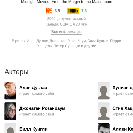
Midnight Movies: From the Margin to the Mainstream
6.5
7.3
2005, документальный
Канада, США, 1 ч 28 мин
Вся информация
В ролях: Алан Дуглас, Джонатан Розенбаум, Билл Куигли, Перри
Хенцель, Питер Сушицки
и другие
Актеры
Алан Дуглас
Хулиан д
играет самого себя
играет сам
Джонатан Розенбаум
Стив Хац
играет самого себя
играет сам
Билл Куигли
Аллен К