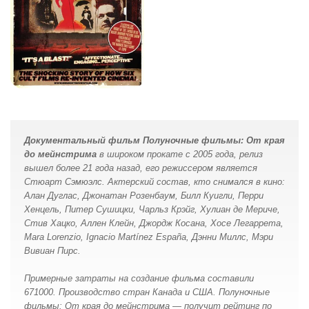
Документальный фильм Полуночные фильмы: От края
до мейнстрима
в широком прокате с 2005 года, релиз
вышел более 21 года назад, его режиссером является
Стюарт Сэмюэлс. Актерский состав, кто снимался в кино:
Алан Дуглас, Джонатан Розенбаум, Билл Куигли, Перри
Хенцель, Питер Сушицки, Чарльз Крэйг, Хулиан де Мериче,
Стив Хацко, Аллен Клейн, Джордж Косана, Хосе Легаррета,
Mara Lorenzio, Ignacio Martínez España, Дэнни Миллс, Мэри
Вивиан Пирс.
Примерные затраты на создание фильма составили
671000. Производство стран Канада и США. Полуночные
фильмы: От края до мейнстрима — получит рейтинг по