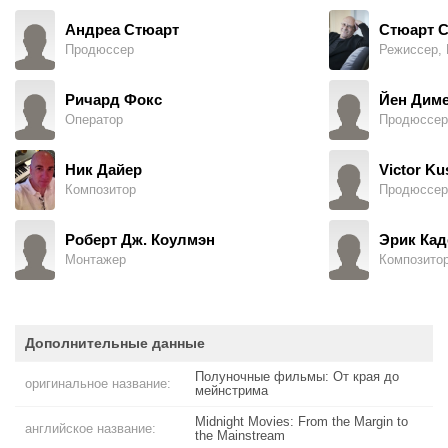
Андреа Стюарт
Стюарт 
Продюссер
Режиссер, 
Ричард Фокс
Йен Дим
Оператор
Продюссер
Ник Дайер
Victor K
Композитор
Продюссер
Роберт Дж. Коулмэн
Эрик Кад
Монтажер
Композито
Дополнительные данные
Полуночные фильмы: От края до
оригинальное название:
мейнстрима
Midnight Movies: From the Margin to
английское название:
the Mainstream