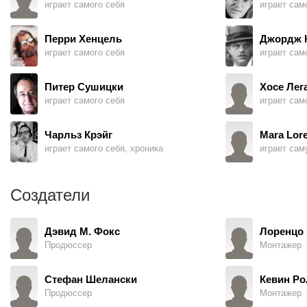
играет самого себя
играет сам
Перри Хенцель
Джордж 
играет самого себя
играет сам
Питер Сушицки
Хосе Лег
играет самого себя
играет сам
Чарльз Крэйг
Mara Lor
играет самого себя, хроника
играет сам
Создатели
Дэвид М. Фокс
Лоренцо
Продюссер
Монтажер
Стефан Шелански
Кевин Ро
Продюссер
Монтажер