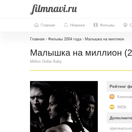
Главная
Новинки
Фильмы
С
Главная
›
Фильмы 2004 года
›
Малышка на миллион
Малышка на миллион (2
Million Dollar Baby
Рейтинг ф
Кинопои
IMDb
Дополнит
оригинально