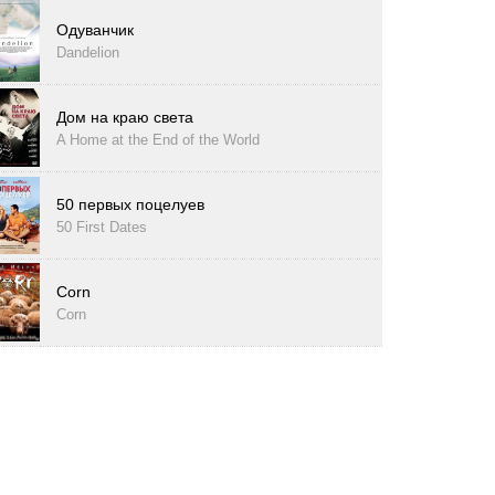
Одуванчик
Dandelion
Дом на краю света
A Home at the End of the World
50 первых поцелуев
50 First Dates
Corn
Corn