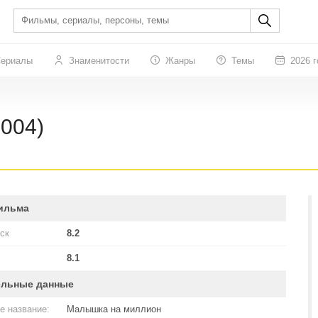
ериалы
Знаменитости
Жанры
Темы
2026 г
004)
ильма
ск
8.2
8.1
ельные данные
е название:
Малышка на миллион