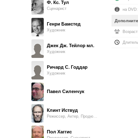
Ф. Кс. Тул
Сценарист
на DVD:
Рэй Корона
Ref #7
Дополнит
Генри Бамстед
Художник
Возраст
Джим Кантафио
Ring Doctor #1
Длитель
Джек Дж. Тейлор мл.
Художник
Рой Наджент
Fan in Vegas
Ричард С. Годдар
Художник
Брайан Финни
Irish Fan #1
Павел Силенчук
Спайс Уильямс
Irish Fan #2
Клинт Иствуд
Режиссер, Актер, Продюссер, Композитор
Роб Марон
Irish Fan #4
Пол Хаггис
Продюссер, Сценарист