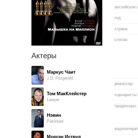
английское 
год:
страна:
слоган:
Актеры
Маркус Чаит
J.D. Fitzgerald
режиссер:
Том МакКлейстер
сценаристы:
Lawyer
продюсеры:
Нэвин
Pakistani
видеооперат
Морган Иствуд