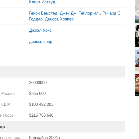
Клинт Иствуд
Генри Бамстед
,
Джек Дж. Тейлор мл.
,
Ричард С.
Годдар
,
Дебора Хоппер
Джоэл Кокс
драма
,
спорт
:
30000000
 России:
$365 000
в США:
$100 492 203
 сборы:
$216 763 646
да
 премьера:
5 декабря 2004 г.