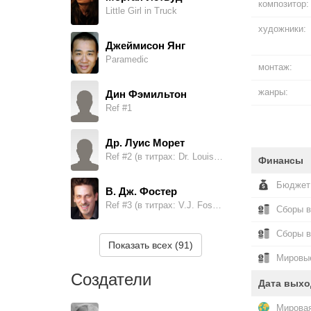
композитор:
Little Girl in Truck
художники:
Джеймисон Янг
Paramedic
монтаж:
жанры:
Дин Фэмильтон
Ref #1
Др. Луис Морет
Ref #2 (в титрах: Dr. Louis Moret)
Финансы
Бюджет
В. Дж. Фостер
Ref #3 (в титрах: V.J. Foster)
Сборы в
Сборы 
Джон Д. Шорл II
Показать всех (91)
Ref #4
Мировые
Создатели
Дата выхо
Марти Сэммон
Ref #5
Мировая