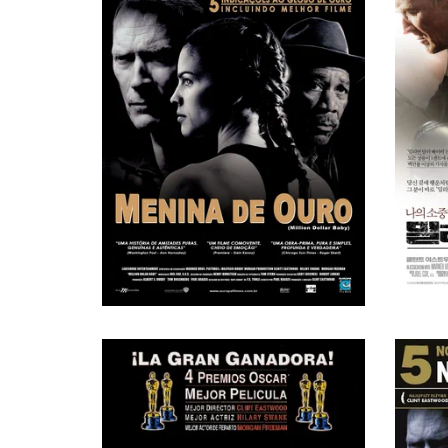
Yugoslavian Judge, в титрах не указан
Том Стерн
Оператор
Майкл Саглимбини
Fan, в титрах не указан
Дебора Хоппер
Художник
Джаерин Вашингтон
Jamaican Boxer Cornerman, в титрах не указан
Джоэл Кокс
Монтажер
Джон Эрик Браун
Boxing fan, в титрах не указан
Майкл Кийес
Observer, в титрах не указан
Мехер МакКланг
Irish Fan, в титрах не указан
Грант Робертс
Cornerman, в титрах не указан