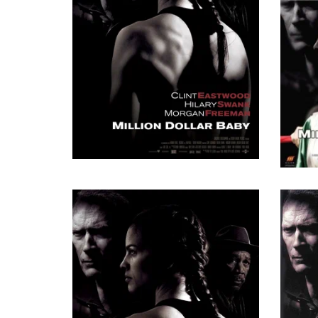
Counterman at Diner
Эрика Грант
Nurse
Тед Гроссман
Ring Doctor #2
Дон Фэмильтон
Ring Announcer
Марк Томасон
Radio Commentator
Тамара Боссетт
Maggie's Third Opponent, в титрах не указан
Кристофер Джилбертсон
дополнительные голоса, озвучка, в титрах не указан