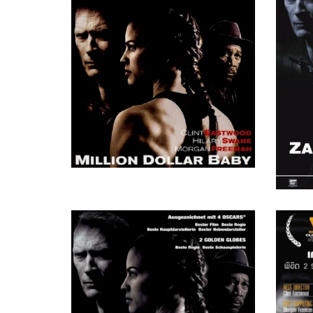
Rick Solis
Fight Fan, в титрах не указан
Розин «Эйс» Хэйтем
Maggie's First Opponent, в титрах не указан
Мими Лессеос
Billie's Opponent, в титрах не указан
Синтия Прюдер
Maggie's First Welterweight Opponent, в титрах не указан
Никки Смедли
Las Vegas Fight Fan, в титрах не указан
Люсия Рижкер
Billie «The Blue Bear»
Дэвид Поулидж