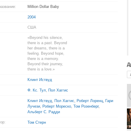
название:
Million Dollar Baby
2004
США
«Beyond his silence,
there is a past. Beyond
her dreams, there is a
feeling. Beyond hope,
there is a memory.
Beyond their journey,
Д
there is a love.»
Клинт Иствуд
Ф. Кс. Тул
,
Пол Хаггис
Клинт Иствуд
,
Пол Хаггис
,
Роберт Лоренц
,
Гари
Лучези
,
Роберт Мореско
,
Том Розенберг
,
Альберт С. Радди
ор:
Том Стерн