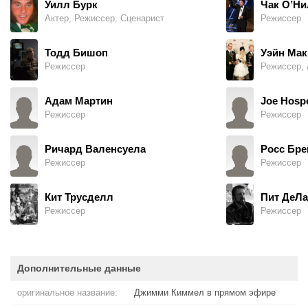
Уилл Бурк
Чак О’Ни
Актер, Режиссер, Сценарист
Режиссер
Тодд Бишоп
Уэйн Ма
Режиссер
Режиссер, 
Адам Мартин
Joe Hosp
Режиссер
Режиссер
Ричард Валенсуела
Росс Бре
Режиссер
Режиссер
Кит Трусделл
Пит ДеЛ
Режиссер
Режиссер
Дополнительные данные
оригинальное название:
Джимми Киммел в прямом эфире