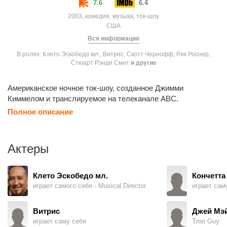
7.6
6.4
2003, комедия, музыка, ток-шоу
США
Вся информация
В ролях: Клето Эскобедо мл., Витрис, Скотт Чернофф, Рик Роснер,
Стюарт Рэнди Смит
и другие
Американское ночное ток-шоу, созданное Джимми
Киммелом и транслируемое на телеканале ABC.
Полное описание
Актеры
Клето Эскобедо мл.
Кончетта
играет самого себя - Musical Director
играет сам
Витрис
Джей Мэ
играет саму себя
Tron Guy