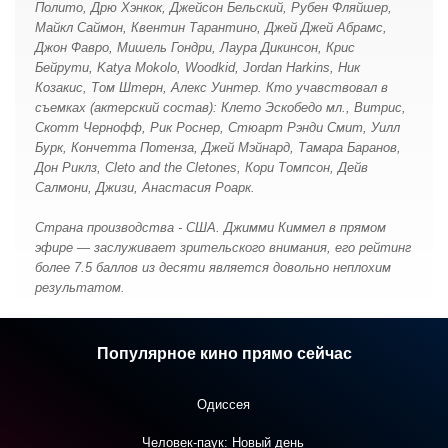
Полито, Дрю Хэнкок, Джейсон Бельский, Рубен Фляйшер,
Майкл Саймон, Квентин Тарантино, Джей Джей Абрамс,
Джон Фавро, Мишель Гондри, Лаура Дикинсон, Крис
Бейрути, Katya Mokolo, Woodkid, Jordan Harkins, Ник
Козакис, Том Штерн, Алекс Уинтер. Кто учавствовал в
съемках (актерский состав): Клето Эскобедо мл., Витрис,
Скотт Чернофф, Рик Роснер, Стюарт Рэнди Смит, Уилл
Бурк, Кончетта Потенза, Джей Мэйнард, Тамара Баранов,
Дон Риклз, Cleto and the Cletones, Кори Томпсон, Дейв
Салмони, Джизи, Анастасия Роарк.
Страна производства - США. Джимми Киммел в прямом
эфире — заслуживает зрительского внимания, его рейтинг
более 7.5 баллов из десяти является довольно неплохим
результатом.
Популярное кино прямо сейчас
Одиссея
Человек-паук: Новый день