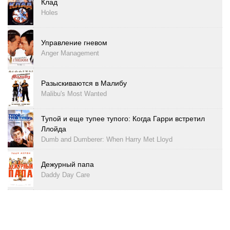
Клад
Holes
Управление гневом
Anger Management
Разыскиваются в Малибу
Malibu's Most Wanted
Тупой и еще тупее тупого: Когда Гарри встретил
Ллойда
Dumb and Dumberer: When Harry Met Lloyd
Дежурный папа
Daddy Day Care