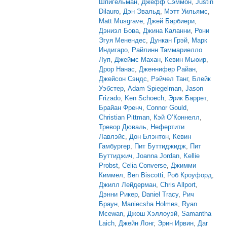
Шпигельман
,
Джефф Сэммон
,
Justin
Dilauro
,
Дэн Эвальд
,
Мэтт Уильямс
,
Matt Musgrave
,
Джей Барбиери
,
Дэниэл Бова
,
Джина Каланни
,
Рони
Эгуя Менендес
,
Дункан Грэй
,
Марк
Индигаро
,
Райлинн Таммариелло
Луп
,
Джеймс Махан
,
Кевин Мьюир
,
Дрор Нанас
,
Дженнифер Райан
,
Джейсон Сэндс
,
Рэйчел Танг
,
Блейк
Уэбстер
,
Adam Spiegelman
,
Jason
Frizado
,
Ken Schoech
,
Эрик Баррет
,
Брайан Френч
,
Connor Gould
,
Christian Pittman
,
Кэй О’Коннелл
,
Тревор Дюваль
,
Нефертити
Лавлэйс
,
Дон Блэнтон
,
Кевин
Гамбургер
,
Пит Буттиджидж
,
Пит
Буттиджич
,
Joanna Jordan
,
Kellie
Probst
,
Celia Converse
,
Джимми
Киммел
,
Ben Biscotti
,
Роб Кроуфорд
,
Джилл Лейдерман
,
Chris Allport
,
Дэнни Рикер
,
Daniel Tracy
,
Рич
Браун
,
Maniecsha Holmes
,
Ryan
Mcewan
,
Джош Хэллоуэй
,
Samantha
Laich
,
Джейн Лонг
,
Эрин Ирвин
,
Даг