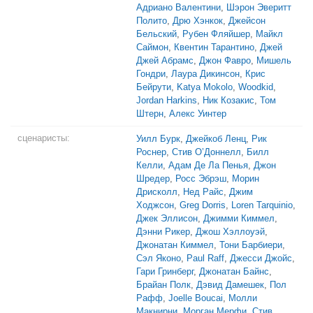
Адриано Валентини
,
Шэрон Эверитт
Полито
,
Дрю Хэнкок
,
Джейсон
Бельский
,
Рубен Фляйшер
,
Майкл
Саймон
,
Квентин Тарантино
,
Джей
Джей Абрамс
,
Джон Фавро
,
Мишель
Гондри
,
Лаура Дикинсон
,
Крис
Бейрути
,
Katya Mokolo
,
Woodkid
,
Jordan Harkins
,
Ник Козакис
,
Том
Штерн
,
Алекс Уинтер
сценаристы:
Уилл Бурк
,
Джейкоб Ленц
,
Рик
Роснер
,
Стив О’Доннелл
,
Билл
Келли
,
Адам Де Ла Пенья
,
Джон
Шредер
,
Росс Эбрэш
,
Морин
Дрисколл
,
Нед Райс
,
Джим
Ходжсон
,
Greg Dorris
,
Loren Tarquinio
,
Джек Эллисон
,
Джимми Киммел
,
Дэнни Рикер
,
Джош Хэллоуэй
,
Джонатан Киммел
,
Тони Барбиери
,
Сэл Яконо
,
Paul Raff
,
Джесси Джойс
,
Гари Гринберг
,
Джонатан Байнс
,
Брайан Полк
,
Дэвид Дамешек
,
Пол
Рафф
,
Joelle Boucai
,
Молли
Макнирни
,
Морган Мерфи
,
Стив