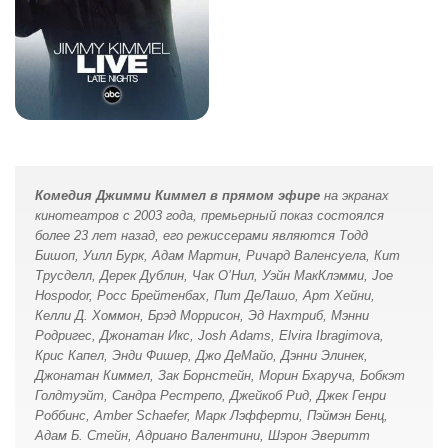
Комедия Джимми Киммел в прямом эфире
на экранах
кинотеатров с 2003 года, премьерный показ состоялся
более 23 лет назад, его режиссерами являются Тодд
Бишоп, Уилл Бурк, Адам Мартин, Ричард Валенсуела, Кит
Трусделл, Дерек Дублин, Чак О’Нил, Уэйн МакКлэмми, Joe
Hospodor, Росс Брейтенбах, Пит ДеЛашо, Арт Хейни,
Келли Д. Хоммон, Брэд Моррисон, Эд Нахтриб, Мэнни
Родригес, Джонатан Икс, Josh Adams, Elvira Ibragimova,
Крис Капел, Энди Фишер, Джо ДеМайо, Дэнни Элинек,
Джонатан Киммел, Зак Борнстейн, Морин Бхаруча, Бобкэт
Голдтуэйт, Сандра Рестрепо, Джейкоб Рид, Джек Генри
Роббинс, Amber Schaefer, Марк Лэфферти, Пэймэн Бенц,
Адам Б. Стейн, Адриано Валентини, Шэрон Эверитт