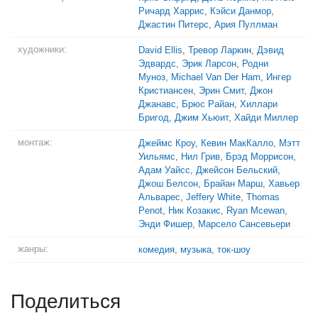
Ричард Харрис
,
Кэйси Данмор
,
Джастин Питерс
,
Ария Пуллман
художники:
David Ellis
,
Тревор Ларкин
,
Дэвид
Эдвардс
,
Эрик Ларсон
,
Родни
Муноз
,
Michael Van Der Ham
,
Ингер
Кристиансен
,
Эрин Смит
,
Джон
Джанавс
,
Брюс Райан
,
Хиллари
Бригод
,
Джим Хьюит
,
Хайди Миллер
монтаж:
Джеймс Кроу
,
Кевин МакКалло
,
Мэтт
Уильямс
,
Нил Грив
,
Брэд Моррисон
,
Адам Уайсс
,
Джейсон Бельский
,
Джош Белсон
,
Брайан Марш
,
Хавьер
Альварес
,
Jeffery White
,
Thomas
Penot
,
Ник Козакис
,
Ryan Mcewan
,
Энди Фишер
,
Марсело Сансевьери
жанры:
комедия
,
музыка
,
ток-шоу
Поделиться