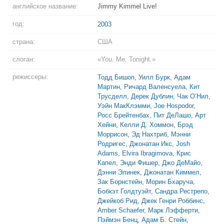
английское название:
Jimmy Kimmel Live!
год:
2003
страна:
США
слоган:
«You. Me. Tonight.»
режиссеры:
Тодд Бишоп
,
Уилл Бурк
,
Адам
Мартин
,
Ричард Валенсуела
,
Кит
Трусделл
,
Дерек Дублин
,
Чак О’Нил
,
Уэйн МакКлэмми
,
Joe Hospodor
,
Росс Брейтенбах
,
Пит ДеЛашо
,
Арт
Хейни
,
Келли Д. Хоммон
,
Брэд
Моррисон
,
Эд Нахтриб
,
Мэнни
Родригес
,
Джонатан Икс
,
Josh
Adams
,
Elvira Ibragimova
,
Крис
Капел
,
Энди Фишер
,
Джо ДеМайо
,
Дэнни Элинек
,
Джонатан Киммел
,
Зак Борнстейн
,
Морин Бхаруча
,
Бобкэт Голдтуэйт
,
Сандра Рестрепо
,
Джейкоб Рид
,
Джек Генри Роббинс
,
Amber Schaefer
,
Марк Лэфферти
,
Пэймэн Бенц
,
Адам Б. Стейн
,