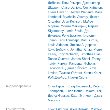
ДеЛюка
,
Тони Ромеро
,
Дженнифер
Шаррон
,
Claire Daniels
,
Сет Уайднер
,
Крэйг Пауэлл
,
Jordan Watland
,
Marie
Lombardi
,
Mychelle Vasvary
,
Джеки
Столфи
,
Dyan Kellison
,
Майкл
Морган
,
Молли Макнирни
,
Rajeev
Sigamoney
,
Lorrie Boula
,
Дэн
Джордж
,
Рене Бланко
,
Клаудия
Товар
,
Гари Гринберг
,
Mac Burrus
,
Louis Aldebert
,
Энтони Андерсон
,
Крис Бейрути
,
Jonathan Craig
,
Pierre
Le Ny
,
Tony Mohareb
,
Timothee Plas
,
Ronan Querrec
,
James Shani
,
Fanny
Tardy
,
Карлия Капоцца
,
Nicholas
Jacobovitz
,
Даниэл Йосеф
,
Aron
Levine
,
Тимоти Уайтинг
,
Кевин Хенч
,
Рэй Джеймс
,
Наоми Скотт
видеооператоры:
Стив Гаррет
,
Craig Housenick
,
Peter S
Thompson
,
Julien Borne
,
Dakota Diel
,
Дэвид Фаркас
,
Карл Эллисон
,
Джек
Месситт
композиторы:
Крис Сифрид
,
Дэйв Коркис
,
Мэттью