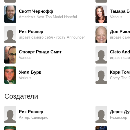
Скотт Чернофф
Тамара Б
America's Next Top Model Hopeful
Various
Рик Роснер
Дон Рикл
играет самого себя - гость Announcer
играет само
Стюарт Рэнди Смит
Cleto And
Various
играют сам
Уилл Бурк
Кори Том
Various
Corey The 
Создатели
Рик Роснер
Дерек Ду
Актер, Сценарист
Режиссер