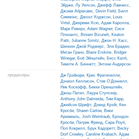
Эйджи
,
Лу Уилсон
,
Джефф Лавнесс
,
Джэми Абрахамс
,
Devin Field
,
Билл
Симмонс
,
Джоэл Ходжсон
,
Louis
Virtel
,
Джереми Хсю
,
Адам Каролла
,
Марк Риверз
,
Adam Wagner
,
Сиси
Плизантс
,
Biniam Bizuneh
,
Keaton
Patti
,
Julianne Simitz
,
Джон Н. Хасс
,
Шеннон Джой Роджерс
,
Эли Браден
,
Меган Грано
,
Blaire Erskine
,
Bridger
Winegar
,
Боб Эйнштейн
,
Бесс Калб
,
Тимоти А. Беннетт
,
Энтони Андерсон
продюсеры:
Дж Грэйкори
,
Крис Фратичелли
,
Дэниэл Келлисон
,
Стив О’Доннелл
,
Ник Коскофф
,
Бекки Оренштейн
,
Джош Патил
,
Лаура Ступскер
,
Anthony John Dalmeida
,
Тим Карр
,
Джейсон Шрифт
,
Дэвид Крэйг
,
Кен
Кросби
,
Shawn Carlow
,
Вики
Ариамаль
,
Josh Weintraub
,
Брэндон
Кросби
,
Патрик Френд
,
Сара Роуб
,
Пол Кокрилл
,
Брук Кадоретт
,
Becky
Dorf Crowley
,
Caroline Krabach
,
Адам