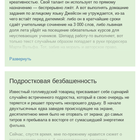
креативностью. Свой талант он использует по прямому
назначению — беспрерывно лжёт. А вот выполнять домашние
задания по аглицкому языку Джейсон не утруждается, из-за
чего встаёт перед дилеммой: либо он в кратчайшие сроки
сдаёт учительнице сочинение на 3 000 слов, либо львиная
доля лета уйдёт на посещение обязательных курсов для
неуспевающих учеников. Шепард работу-то выполняет, вот
только текст случайным образом попадает в руки продюсера
Марти Вульфа. Тот, забив на мораль и авторское право,
снимает по сценарию Джейсона блокбастер…
Развернуть
Френки Муниз — личность, для 00-х настолько же
символическая, как Маколей Калкин — для 90-х. Кто-то
помнит его Малкольмом из «Центра внимания», для кого-то он
агент Коди Бэнкс из одноимённого адвэнчура, но, в любом
Подростковая безбашенность
случае, в сознании зрителя за ним прочно закреплён образ
толкового паренька: не хулиган, но и не пай-мальчик, умник,
Известный голливудский товарищ присваивает себе сценарий
хоть и не мудрец, честный добряк и искатель приключений с
случайно встреченного подростка, который в свою очередь не
критическим взглядом на сущее.
теряется и решает проучить нехорошего дядьку. В начале
двухтысячных едва завидев происходящее на экране,
В этом фильме Фрэнки исполняет роль персонажа, чей
десятилетнюю меня было не оторвать от экрана: до самых
архетип характеризуется как маленький человек. Он обычный
титров я пребывала в восторге от сумасшедшей энергетики
подросток, который попал в сложную ситуацию: делец отнял у
фильма.
него средство спасения от санкций школьной системы, из-за
чего приходится незаслуженно страдать. И ведь, что самое
Сейчас, спустя время, мне по-прежнему нравится сюжет о
страшное, оправданиям Джейсона никто не верит: ни
последствиях вранья. А представленная динамика,