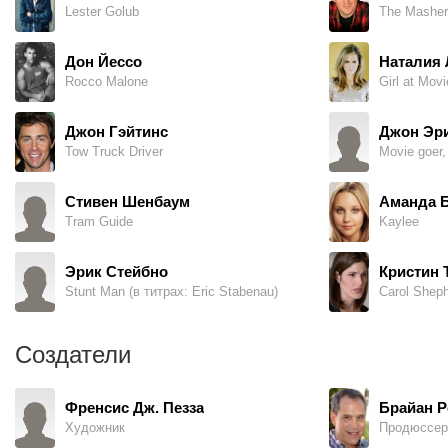
Lester Golub
The Masher
Дон Йессо
Наталия 
Rocco Malone
Джон Гэйтинс
Джон Эри
Tow Truck Driver
Movie goer,
Стивен Шенбаум
Аманда 
Tram Guide
Kaylee
Эрик Стейбно
Кристин 
Stunt Man (в титрах: Eric Stabenau)
Carol Shep
Создатели
Френсис Дж. Пезза
Брайан Р
Художник
Продюссер