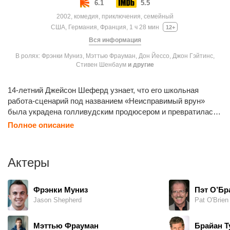
6.1
5.5
2002, комедия, приключения, семейный
США, Германия, Франция, 1 ч 28 мин
12+
Вся информация
В ролях: Фрэнки Муниз, Мэттью Фрауман, Дон Йессо, Джон Гэйтинс,
Стивен Шенбаум
и другие
14-летний Джейсон Шеферд узнает, что его школьная
работа-сценарий под названием «Неисправимый врун»
была украдена голливудским продюсером и превратилась
с его помощью в настоящий блокбастер. Отправившись в
Полное описание
Лос-Анджелес со своей подружкой Кейли, парень пытается
вернуть себе свои права. И с помощью разных уловок
ставит на колени известного продюсера!
Актеры
Фрэнки Муниз
Пэт О’Бр
Jason Shepherd
Pat O'Brien
Мэттью Фрауман
Брайан Т