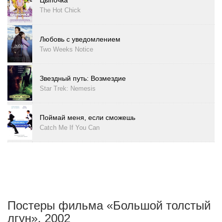
Цыпочка
The Hot Chick
Любовь с уведомлением
Two Weeks Notice
Звездный путь: Возмездие
Star Trek: Nemesis
Поймай меня, если сможешь
Catch Me If You Can
Постеры фильма «Большой толстый
лгун», 2002