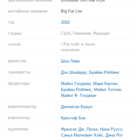
оригинальное название:
Большой толстый лгун
английское название:
Big Fat Liar
год:
2002
страны:
США
,
Германия
,
Франция
слоган:
«The truth is never
overrated»
режиссер:
Шон Леви
сценаристы:
Дэн Шнайдер
,
Брайан Роббинс
продюсеры:
Майкл Голдман
,
Мари Кантин
,
Брайан Роббинс
,
Майкл Толлин
,
Майкл Ф. Голдман
видеооператор:
Джонатан Браун
композитор:
Кристоф Бек
художники:
Френсис Дж. Пезза
,
Нина Руссо
,
Санья Милкович Хэйс
,
Дена Рот