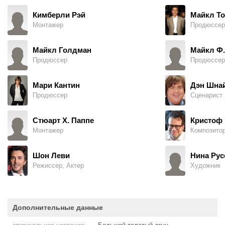
Кимберли Рэй
Майкл Т
Монтажер
Продюссер
Майкл Голдман
Майкл Ф.
Продюссер
Продюссер
Мари Кантин
Дэн Шна
Продюссер
Сценарист
Стюарт Х. Паппе
Кристоф 
Монтажер
Композито
Шон Леви
Нина Рус
Режиссер, Актер
Художник
Дополнительные данные