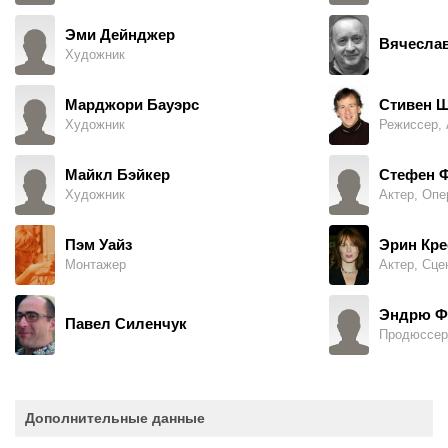
Эми Дейнджер
Вячеслав
Художник
Марджори Бауэрс
Стивен Ш
Художник
Майкл Бэйкер
Стефен 
Художник
Актер, Опе
Пэм Уайз
Эрин Кре
Монтажер
Актер, Сце
Эндрю Ф
Павел Силенчук
Продюссер
Дополнительные данные