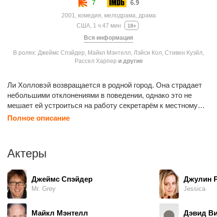
7
6.9
2001, комедия, мелодрама, драма
США, 1 ч 47 мин
18+
Вся информация
В ролях: Джеймс Спэйдер, Майкл Мэнтелл, Лэйси Кол, Стивен Куэйл,
Рассел Харпер
и другие
Ли Холловэй возвращается в родной город. Она страдает
небольшими отклонениями в поведении, однако это не
мешает ей устроиться на работу секретарём к местному
юристу мистеру Грэю. Поначалу работа кажется Ли вполне
Полное описание
обычной, пока мистер Грэй не замечает у неё проблем с
грамматикой и не решает исправить их своими особыми
методами.
Актеры
Джеймс Спэйдер
Джулин 
Mr. Grey
Jessica
Майкл Мэнтелл
Дэвид Ви