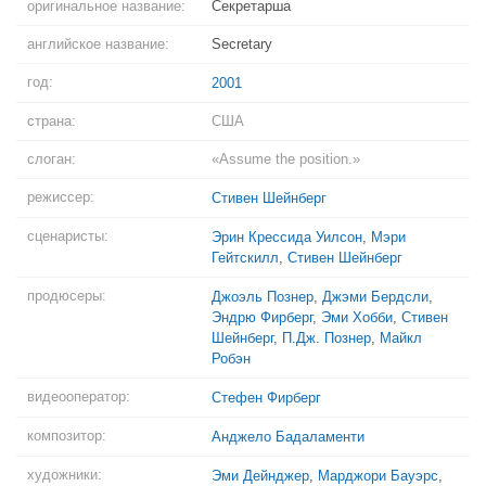
оригинальное название:
Секретарша
английское название:
Secretary
год:
2001
страна:
США
слоган:
«Assume the position.»
режиссер:
Стивен Шейнберг
сценаристы:
Эрин Крессида Уилсон
,
Мэри
Гейтскилл
,
Стивен Шейнберг
продюсеры:
Джоэль Познер
,
Джэми Бердсли
,
Эндрю Фирберг
,
Эми Хобби
,
Стивен
Шейнберг
,
П.Дж. Познер
,
Майкл
Робэн
видеооператор:
Стефен Фирберг
композитор:
Анджело Бадаламенти
художники:
Эми Дейнджер
,
Марджори Бауэрс
,