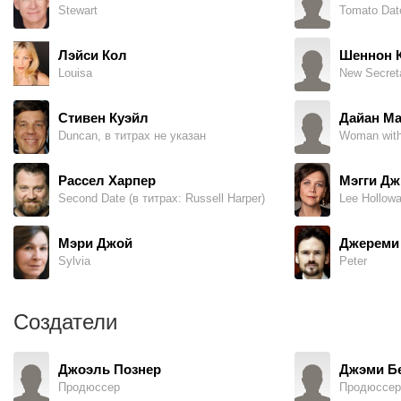
Stewart
Tomato Dat
Лэйси Кол
Шеннон 
Louisa
New Secret
Стивен Куэйл
Дайан М
Duncan, в титрах не указан
Рассел Харпер
Мэгги Д
Second Date (в титрах: Russell Harper)
Lee Hollow
Мэри Джой
Джереми
Sylvia
Peter
Создатели
Джоэль Познер
Джэми Б
Продюссер
Продюссер