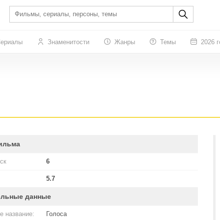
ериалы
Знаменитости
Жанры
Темы
2026 г
ильма
ск
6
5.7
ельные данные
е название:
Голоса