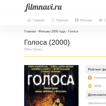
Главная
Новинки
Фильмы
С
Главная
›
Фильмы 2000 года
›
Голоса
Голоса (2000)
Other Voices
Рейтинг ф
Кинопои
IMDb
Дополнит
оригинально