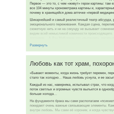
John
Первое — это то, с чем «живут» герои картины: там
Джонатан Шоумэйкер
все 104 минуты хронометража картины и, характерны
Продюссер
почему в хранящейся дома аптечке «первой медицин
Роб Морроу
Jeff
Шикарнейший и самый реалистичный театр абсурда, р
эмоционального переживания. Каждая сцена, перелив
Уильям Т. Стромберг
сюжетную нить и ни на секунду не вызывает сомнения
Композитор
Джим Чарнеки
видим всей немыслимой комичности происходящего. 
Maitre d'
догоняем… А Дэн МаКормак это «вытащил», раскрыл.
Катрин Мари Томас
Раскрыть центральную тему и перечислить все «лако
Развернуть
Художник
желание все это воспроизвести приходится просто п
Питер Галлахер
Jordin
Итак, только штрихами.
Фредерик Уорделл
Любовь как тот храм, похор
Сцена в метро у таксофона: разговор непробиваемог
Монтажер
Сайлас Уэйр Митчелл
рядом гражданина. Истекающего слюной, закатывающ
«Бывают моменты, когда жизнь требует перемен, пер
Weeping Man
Перекус в открытом кафе на свежем, бодрящем возд
стало так холодно… Наша любовь уснула, и ее засыпал
официантом, с пластмассовой вилкой и с не разделя
Каждый из нас, наверняка, испытывал страх, что ког
Мари Маршалл
Тот же брат Анны, но уже в лифте, который поднимал
поток светлых и огромных чувств выльется в однооб
Headset
оделся, но и облегчился, заполнив все пространство
больше холода…
И там еще очень много «деликатесов» для истинных «
На фундаменте брака мы сами располагаем «психиатр
Дж. Такер Смит
поворачивается назвать его актером второго плана)
покидают очень важные связывающие элементы. Кажд
погоней. А погоня!.. Это отдельная песня. Не буду н
The Second Party of the First Part (в титрах: Tucker Smith)
внутри любовь. Мы сами её хороним, и когда чувств
из кармана пальто героя Кэмпбелла» и тот неповтор