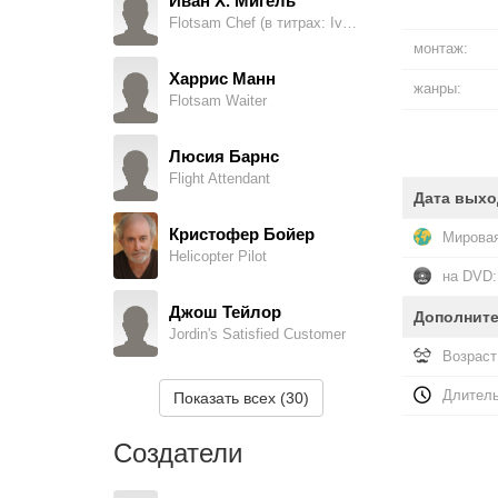
Иван Х. Мигель
Flotsam Chef (в титрах: Ivan Migel)
монтаж:
Харрис Манн
жанры:
Flotsam Waiter
Люсия Барнс
Flight Attendant
Дата выхо
Кристофер Бойер
Мировая
Helicopter Pilot
на DVD:
Джош Тейлор
Дополнит
Jordin's Satisfied Customer
Возраст
Джесси МакКормак
Длитель
Показать всех (30)
Hotel Clerk
Создатели
Аликс Д. Смит
Nunyet Receptionist