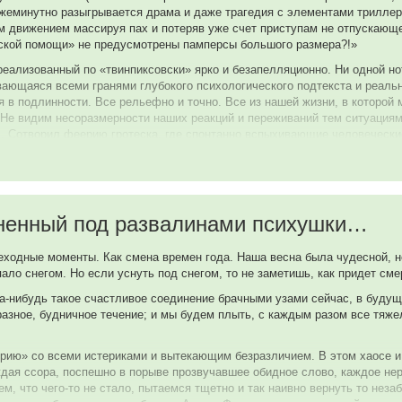
 ежеминутно разыгрывается драма и даже трагедия с элементами трилле
м движением массируя пах и потеряв уже счет приступам не отпускающе
ской помощи» не предусмотрены памперсы большого размера?!»
еализованный по «твинпиксовски» ярко и безапелляционно. Ни одной но
ающаяся всеми гранями глубокого психологического подтекста и реаль
 в подлинности. Все рельефно и точно. Все из нашей жизни, в которой
Не видим несоразмерности наших реакций и переживаний тем ситуациям,
 Сотворил феерию гротеска, где спонтанно вспыхивающие человечески
мые места» не хватит лимита «тысячи слов», да и рискуешь нарваться 
одавлять, физически.
оненный под развалинами психушки…
о и слишком погруженного в телефонный диалог Фила и истерика раскал
его глаза, заламывающего руки и взывающего к гуманизму ближнего св
еходные моменты. Как смена времен года. Наша весна была чудесной, н
ухе на пересечении двух сходящихся под острым углом улиц Анны и ее
о снегом. Но если уснуть под снегом, то не заметишь, как придет смерт
ющей его негодование сестрой.
да-нибудь такое счастливое соединение брачными узами сейчас, в будущ
ся настолько долго, что переполненный жаждой разоблачения и мести ег
разное, будничное течение; и мы будем плыть, с каждым разом все тяже
 лифта собой, адреналином и запахом мочи.
гурманов». И в значительной, я бы сказал в большей, степени «пригото
ию» со всеми истериками и вытекающим безразличием. В этом хаосе и 
 Кэмпбелла Скотта. Начиная с первого же «рекламного экспромта» на те
ая ссора, поспешно в порыве прозвучавшее обидное слово, каждое нер
ичего раскрывать, просто прошу еще раз обратить внимание на тот самый
уем, что чего-то не стало, пытаемся тщетно и так наивно вернуть то н
имый, сопроводивший аппетитный кус «выдох счастья в бодрящий морозн