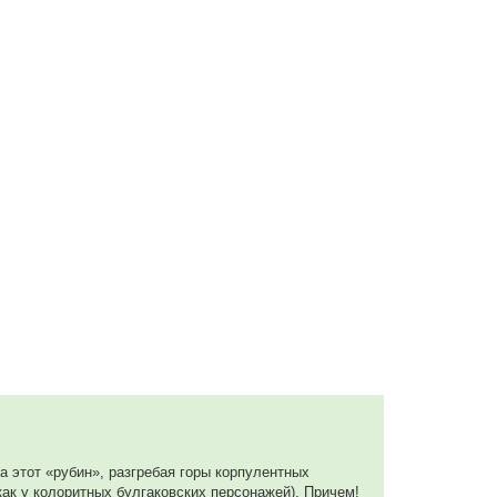
на этот «рубин», разгребая горы корпулентных
ак у колоритных булгаковских персонажей). Причем!