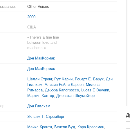
название:
Other Voices
2000
США
«There's a fine line
between love and
madness.»
Дэн МакКормак
Дэн МакКормак
Шелли Стронг
,
Рут Чарни
,
Роберт Е. Барук
,
Дэн
Гиллхэм
,
Алисия Рейли Ларсон
,
Милена
Римасса
,
Дебора Капогроссо
,
Lucas E Devenn
,
Мартин Хантер
,
Джонатан Шоумэйкер
ор:
Дэн Гиллхэм
Д
Уильям Т. Стромберг
Майкл Крантц
,
Бентли Вуд
,
Кара Крессман
,