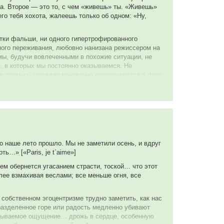
ра. Второе — это то, с чем «живешь» ты. «Живешь»
го тебя хохота, жалеешь только об одном: «Ну,
тки фальши, ни одного гипертрофированного
ного переживания, любовно нанизана режиссером на
 мы, будучи вовлеченными в похожие ситуации, не
 в которых мы постоянно оказываемся. Не
е драмы и трагедии мгновенно превращаются в фарс.
на «последнее китайское предупреждение», но дикое
енного, просто, до стояния плазмы страждущего
оего из последних сил своих, человеческих…
о наше лето прошло. Мы не заметили осень, и вдруг
 брата и выяснение последним отношений… с
ь…» [«Paris, je t`aime»]
ем обернется угасанием страсти, тоской… что этот
о узник, уже десять раз не только разделся и
лее взмахивая веслами; все меньше огня, все
вленных руками» гениальнейшего актера (язык не
собственном эгоцентризме трудно заметить, как нас
му шелковых галстуков и заканчивая финальной
азделенное горе или радость медленно убивают
, «под занавес», «недоеденный гамбургер с сосиской
езабываемое ощущение… дрожь в сердце, особенную
ый воздух».