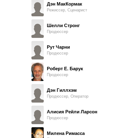
Дэн МакКормак
Режиссер, Сценарист
Michael Faella
Singer / Bartender
Шелли Стронг
Продюссер
Мэтт Де Мэтт
Bouncer
Рут Чарни
Продюссер
Уильям Стоун Махони
The Second Party of the First Part (в титрах: William Mahoney)
Роберт Е. Барук
Продюссер
Джон Генри
The Second Party of the First Part
Дэн Гиллхэм
Продюссер, Оператор
Дэвид Х. Стейнберг
The Second Party of the First Part
Алисия Рейли Ларсон
Продюссер
Майкл Камбербэтч
The Second Party of the First Part
Милена Римасса