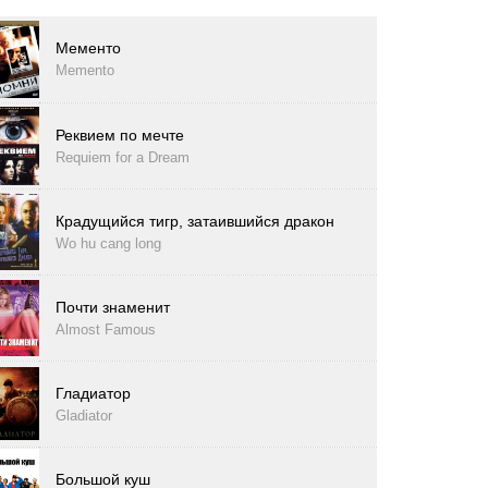
Мементо
Memento
Реквием по мечте
Requiem for a Dream
Крадущийся тигр, затаившийся дракон
Wo hu cang long
Почти знаменит
Almost Famous
Гладиатор
Gladiator
Большой куш