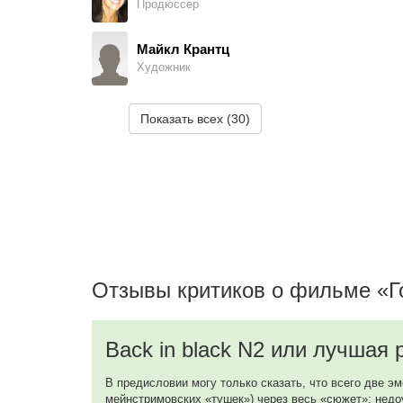
Продюссер
Энни Холл
Tammy - clubgoer
Майкл Крантц
Художник
Энди Синьор
Man in Bar
Бентли Вуд
Показать всех (30)
Художник
Брайан Кэнберг
Buisnessman on Platform, в титрах не указан
Кара Крессман
Художник
Дэвид Аарон Бэйкер
Phil
Дебора Капогроссо
Продюссер
Мэри МакКормак
Anna
Отзывы критиков о фильме «Г
Lucas E Devenn
Продюссер
Стокард Ченнинг
Back in black N2 или лучшая
Dr. Grover
Мартин Хантер
Продюссер, Монтажер
В предисловии могу только сказать, что всего две эм
Кэмпбелл Скотт
мейнстримовских «тушек») через весь «сюжет»: недо