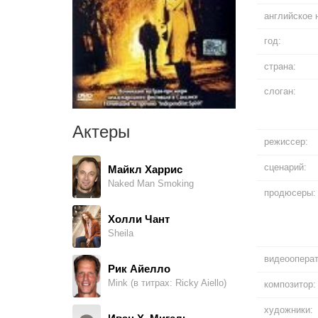
английское 
год:
страна:
слоган:
Актеры
режиссер:
сценарий:
Майкл Харрис
Naked Man Smoking
продюсеры:
Холли Чант
Sheila
видеооперат
Рик Айелло
Mink (в титрах: Ricky Aiello)
композитор:
художники: