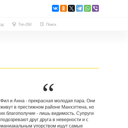
од
Топ-250
Поиск
Фил и Анна - прекрасная молодая пара. Они
живут в престижном районе Манхэттена, но
их благополучие - лишь видимость. Супруги
подозревают друг друга в неверности и с
маниакальным упорством ищут самые