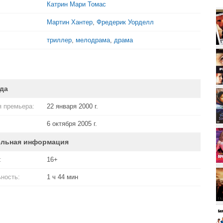
Катрин Мари Томас
Мартин Хантер
,
Фредерик Уорделл
триллер
,
мелодрама
,
драма
да
 премьера:
22 января 2000 г.
6 октября 2005 г.
ельная информация
:
16+
ность:
1 ч 44 мин