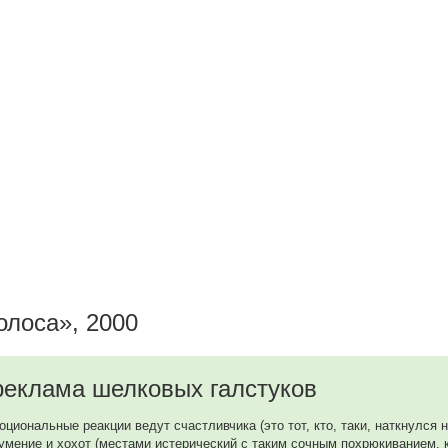
олоса», 2000
 реклама шелковых галстуков
оциональные реакции ведут счастливчика (это тот, кто, таки, наткнулся 
умение и хохот (местами истерический с таким сочным похрюкиванием, к