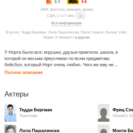
6.3
4.6
1994, фэнтези, комедия, драма
США, 1 ч 27 мин
12+
Вся информация
В ролях: Тедди Бергман, Лола Пашалински, Пегги Гормли, Лилиас Уайт,
Лидия Э. Мерритт
и другие
У Норта было все: игрушки, друзья-приятели, школа, в
которой он весьма преуспевал по всем предметам;
бейсбол, который Норт очень любил. Чего же ему не
хватало? Родителей. То есть папа и мама у Норта тоже
Полное описание
были, только мальчику казалось, что настоящие родители
его совершенно не ценят. И поэтому однажды Норт
отправляется в путешествие, чтобы найти себе новых,
Актеры
приемных родителей. Техас, Гавайи, Аляска, Китай,
африканские джунгли, Париж, пригород Нью-Йорка... Где же
они, самые лучшие на свете мама и папа?
Тедди Бергман
Фриц Сп
Teammate
Stewart's D
Лола Пашалински
Монти Ба