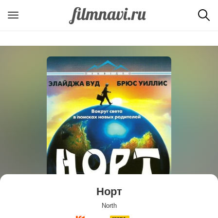
Норт
North