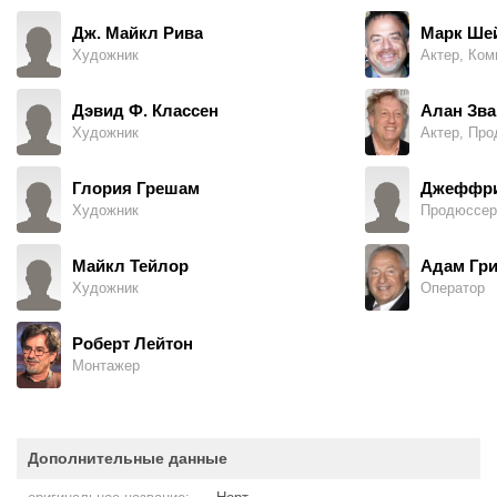
Дж. Майкл Рива
Марк Ше
Художник
Актер, Ком
Дэвид Ф. Классен
Алан Зва
Художник
Актер, Про
Глория Грешам
Джеффри
Художник
Продюссер
Майкл Тейлор
Адам Гри
Художник
Оператор
Роберт Лейтон
Монтажер
Дополнительные данные