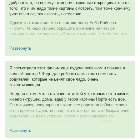
добро и зло, но почему-то многие взрослые открещиваются от
того, что и им надо такие картины смотреть, там тоже кое-чему
учат опытное, так сказать, население.
Одним из таких фильмов я считаю ленту Роба Райнера
«Норт». Не надо сильно обращать внимание на четыре
номинации на антипремию «Золотая малина», тем более, что
во всех «Норт» «приза» не получил. Эти номинации я бы
скорее отнёс к тому, что создатели антипремии разгневались
Развернуть
на режиссёра, на Роба Райнера, ведь до «Норта» он снял
психологический триллер «Несколько хороших парней», за что
был удостоен чести быть номинированным на «Оскар» (опять
же приз не получил), а тут какой-то «Норт» с мальчишкой в
Я посмотрела этот фильм еще будучи ребенком и пришла в
главной роли, с какой-то насмешливой стереотипизацией
полный восторг! Ведь для ребенка сама тема поменять
всякого рода люда и, собственно говоря, высокой
родителей, которые не ценят свое чадо, очень
морализацией фильма. Кто такое мог ожидать? Вот и
захватывающая.
раздосадовал Райнер своих почитателей.
Но дело в том, что в отличие от детей у кротовых нет в жизни
Кстати, мальчишка в главной роли — это Элайджа Вуд. Он
ничего (игрушек, дома, еды) у героя картины Норта есть все.
что в 13 лет (столько ему было на момент премьеры «Норта»),
Он отличник, популярен в школе все родители района ставят
что в 31 выглядит почти одинаково. Его лучистый
его в пример. Единственное, что его огорчает это безразличие
голубоглазый взгляд знают все (особенно благодаря трилогии
родителей ко всем успехам Норта и воспринимают его
«Властелин колец»), он выглядит очень щепетильным,
поступки как должного. Не желая так жить, юный Норт
добродушным и умненьким мальчуганом в «Норте». Как
пускается в поиски лучшей жизни и лучших родителей.
Развернуть
говориться, нельзя переиграть в кино только детей и
В фильме много песен, много плясок. Он очень веселый и
животных, это так, Вуд хоть и молодой, но играет достаточно