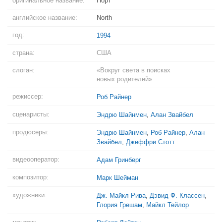
оригинальное название:
Норт
английское название:
North
год:
1994
страна:
США
слоган:
«Вокруг света в поисках
новых родителей»
режиссер:
Роб Райнер
сценаристы:
Эндрю Шайнмен
,
Алан Звайбел
продюсеры:
Эндрю Шайнмен
,
Роб Райнер
,
Алан
Звайбел
,
Джеффри Стотт
видеооператор:
Адам Гринберг
композитор:
Марк Шейман
художники:
Дж. Майкл Рива
,
Дэвид Ф. Классен
,
Глория Грешам
,
Майкл Тейлор