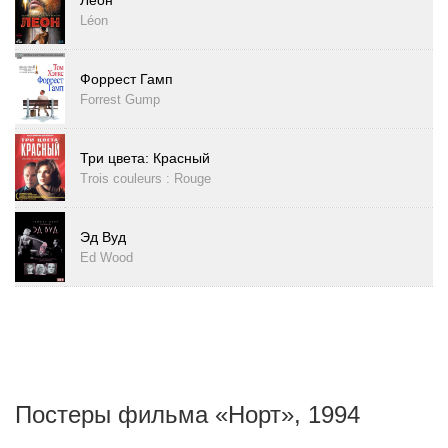
Леон
Léon
Форрест Гамп
Forrest Gump
Три цвета: Красный
Trois couleurs : Rouge
Эд Вуд
Ed Wood
Постеры фильма «Норт», 1994