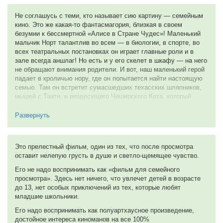
обращают на него внимания, относятся, как к должному,
банально выполняя функции покормил — уложил спать —
Не соглашусь с теми, кто называет сию картину — семейным
разбудил — отправил в школу. И так каждый день. Норт
кино. Это же какая-то фантасмагория, близкая в своем
понимает, что так жить нельзя, поэтому решает покинуть отчий
безумии к бессмертной «Алисе в Стране Чудес»! Маленький
дом в поисках настоящих ролителей. Путешествуя по
мальчик Норт талантлив во всем — в биологии, в спорте, во
различным живописным и не очень уголкам Земли, Норт
всех театральных постановках он играет главные роли и в
начинает осознавать, что настоящие родители всё же свои,
зале всегда аншлаг! Но есть и у его скелет в шкафу — на него
родные, дороже и лучше которых просто нет. Но вот обратится
не обращают внимания родители. И вот, наш маленький герой
ли он домой к назначенному времени, при всём своём
падает в кроличью нору, где он попытается найти настоящую
желании успеет ли добраться домой по условиям договора не
семью. Там он встретит сумасшедших техасских шляпников,
позже назначенного срока или же просто-напросто лишится
мышей с Таити, и вездесущего Чеширского Кота, который
своих родителей, раз и навсегда?..
будет направлять его, как типичный трикстер.
Развернуть
Добрая, красивая и неимоверно увлекательная сказочная
А на фоне приключений юного Норта вырастает новый
история, которая на грани с мечтаниями и фантазиями создаёт
политический лидер, постепенно подчиняющий весь мир своей
живописную и прекрасную картину происходящего, заставляя
воле! Дети захватывают власть над родителями! Сможет ли
зрителя то и дело смеяться, радоваться и завороженно
Норт спасти старый уклад жизни?
Это прелестный фильм, один из тех, что после просмотра
наблюдать за дальнейшим развитием событий. Проведённое
оставит нелепую грусть в душе и светло-щемящее чувство.
И все бы хорошо, да только режиссер не совсем справился со
за просмотром данной картины время лично я считаю
своей работой. Видимо он так и не понял всей демоничности
Его не надо воспринимать как «фильм для семейного
замечательным, полезным и очень увлекательным.
сценария, и снял довольно милое кино про взрослого
просмотра». Здесь нет ничего, что увлечет детей в возрасте
Проникаясь симпатией и любовью к юному Норту, роль
паренька. Это фильм откровенно портит, и приходится
до 13, нет особых приключений из тех, которые любят
которого отведена талантливому Элайдже Вуду, восторженно
выхватывать кусочки из картины, а не наслаждаться феерией
младшие школьники.
и с благоговением наблюдая за его поступками, действиями,
безумия. Я бы очень хотела, что бы фильм пересняли.
отчётливо осознаёшь и понимаешь, что этот фильм явно
Его надо воспринимать как полуартхаусное произведение,
славный, продуманный и интересный, по крайней мере, уж
8 из 10
достойное интереса киноманов на все 100%