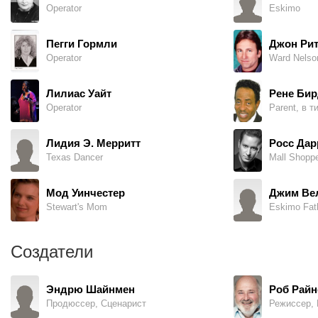
Operator
Eskimo
Пегги Гормли
Джон Рит
Operator
Ward Nelso
Лилиас Уайт
Рене Бир
Operator
Parent, в т
Лидия Э. Мерритт
Росс Дар
Texas Dancer
Mall Shoppe
Мод Уинчестер
Джим Вел
Stewart's Mom
Eskimo Fath
Создатели
Эндрю Шайнмен
Роб Райн
Продюссер, Сценарист
Режиссер,