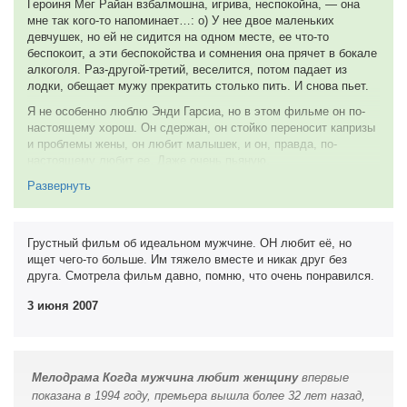
Героиня Мег Райан взбалмошна, игрива, неспокойна, — она
когда ты на меня так смотришь, я хочу вылезти из своей кожи.
своей реалистичностью и правдой. Режиссер затрагивает
15 января 2012
мне так кого-то напоминает…: о) У нее двое маленьких
Ты даешь мне понять, что я тупое, ничего нестоящее слабое
непростую тему, но находит ей позитивный ответ.
девчушек, но ей не сидится на одном месте, ее что-то
животное»
беспокоит, а эти беспокойства и сомнения она прячет в бокале
31 января 2009
10 из 10
алкоголя. Раз-другой-третий, веселится, потом падает из
лодки, обещает мужу прекратить столько пить. И снова пьет.
13 августа 2010
Я не особенно люблю Энди Гарсиа, но в этом фильме он по-
настоящему хорош. Он сдержан, он стойко переносит капризы
и проблемы жены, он любит малышек, и он, правда, по-
настоящему любит ее. Даже очень пьяную.
А девочки! Это крошки удивительны. Они так искренне играют,
Развернуть
так переживают за маму, что слезы на глаза наворачиваются.
Фильм очень хороший. Он добрый и грустный, он заставляет
Грустный фильм об идеальном мужчине. ОН любит её, но
плакать и умиляться. Он вызывает к жизни глубокие чувства,
ищет чего-то больше. Им тяжело вместе и никак друг без
проходит через самые тонкие ощущения. Иногда думаешь — а
друга. Смотрела фильм давно, помню, что очень понравился.
как бы я смогла пережить такое? И смог бы поддержать меня
кто-то, самый близкий?
3 июня 2007
Я думаю, это очень хороший фильм. Один из лучших
фильмов о любви, которые я когда-либо видела.
11 января 2008
Мелодрама Когда мужчина любит женщину
впервые
показанa в 1994 году, премьера вышла более 32 лет назад,