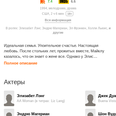
7.4
6.6
1994, мелодрама, драма
США, 2 ч 6 мин
18+
Вся информация
В ролях: Элизабет Лэнг, Эндрю Магериан, Эл Фрэнкен, Холли Льюис,
и
другие
Идеальная семья. Упоительное счастье. Настоящая
любовь. После стольких лет, прожитых вместе, Майклу
казалось, что он знает о жене все. Однако у Элис
оставалось нечто, о чем она не могла рассказать даже ему.
Полное описание
Если эта тайна раскроется, идеальная семья и
упоительное счастье превратятся в руины. Останется
только любовь. Но сумеет ли она выдержать такое
Актеры
испытание?
Элизабет Лэнг
Джек Дуа
AA Woman (в титрах: Liz Lang)
Эндрю Магериан
Шон Вуд