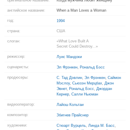
оригинальное название:
Когда мужчина любит женщину
английское название:
When a Man Loves a Woman
год:
1994
страна:
США
слоган:
«What Love Built A
Secret Could Destroy...»
режиссер:
Луис Мандоки
сценаристы:
Эл Фрэнкен
,
Рональд Бэсс
продюсеры:
С. Тад Дэвлин
,
Эл Фрэнкен
,
Саймон
Мэслоу
,
Сьюзэн Мерцбах
,
Джон
Эвнет
,
Рональд Бэсс
,
Джордан
Кернер
,
Салли Ньюман
видеооператор:
Лайош Кольтаи
композитор:
Збигнев Прайснер
художники:
Стюарт Вурцель
,
Линда М. Басс
,