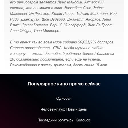
его режиссером является Луис Мандоки. Актерский
состав, кто снимался в кино: Элизабет Лэнг, Эндрю
Магериан, Эл Фрэнкен, Холли Льюис, Edward Markmann, Рид
Руди, Джек Дуан, Шон Вудворд, Джанетт Андраде, Лена
Бэнкс, Эринн Кэнаван, Бари К. Уиллерфорд, Жак Де Гроот,
Anne Ohliger, Тони Монтеро.
В то время как во всем мире собрано 50,021,959 долларов.
Страна производства - США. Когда мужчина любит
женщину — имеет достойный рейтинг, более 7 баллов из
10, обязательно посмотрите, если еще не успели.
Рекомендовано к показу зрителям, достигшим 18 лет.
Популярное кино прямо сейчас
Одиссея
Человек-паук: Новый день
Последний богатырь. Колобок