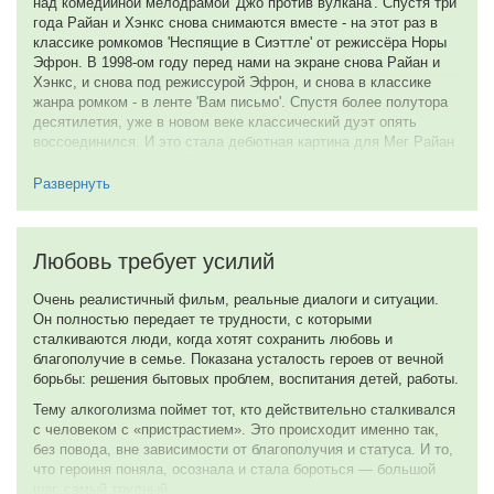
над комедийной мелодрамой 'Джо против вулкана'. Спустя три
года Райан и Хэнкс снова снимаются вместе - на этот раз в
классике ромкомов 'Неспящие в Сиэттле' от режиссёра Норы
Эфрон. В 1998-ом году перед нами на экране снова Райан и
Хэнкс, и снова под режиссурой Эфрон, и снова в классике
жанра ромком - в ленте 'Вам письмо'. Спустя более полутора
десятилетия, уже в новом веке классический дуэт опять
воссоединился. И это стала дебютная картина для Мег Райан
в качестве режиссёра 'Итака', где она также сыграла свою
роль, пригласив ещё и своего старинного друга. Последний
Развернуть
фильм уже вышел в ту пору, когда Райан практически
перестала сниматься в кино после неудачной пластической
операции. И, признаться, есть особое сожаление по этому
Любовь требует усилий
поводу, потому что за столь прекрасным романтическим
дуэтом как Мег Райан и Том Хэнкс невозможно не
Очень реалистичный фильм, реальные диалоги и ситуации.
соскучиться...
Он полностью передает те трудности, с которыми
Но, оказывается, что свести их вместе могли не только эти
сталкиваются люди, когда хотят сохранить любовь и
четыре картины, потому что как раз между 'Неспящими в
благополучие в семье. Показана усталость героев от вечной
Сиэттле' и 'Вам письмо' именно Том Хэнкс рассматривался в
борьбы: решения бытовых проблем, воспитания детей, работы.
первую очередь на главную мужскую роль в семейной драме
Тему алкоголизма поймет тот, кто действительно сталкивался
'Когда мужчина любит женщину'. Но по ряду обстоятельств
с человеком с «пристрастием». Это происходит именно так,
Хэнкс не смог принять участия в проекте, поэтому его место
без повода, вне зависимости от благополучия и статуса. И то,
занял Энди Гарсиа и, забегая немного вперёд, он отнюдь не
что героиня поняла, осознала и стала бороться — большой
ударил лицом в грязь. Режиссёром 'Когда мужчина любит
шаг, самый трудный.
женщину' стал Луис Мандоки, которого до этого заметили по