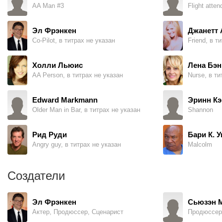
AA Man #3
Flight atte
Эл Фрэнкен
Джанетт 
Co-Pilot, в титрах не указан
Friend, в т
Холли Льюис
Лена Бэн
AA Person, в титрах не указан
Nurse, в ти
Edward Markmann
Эринн Кэ
Older Man in Bar, в титрах не указан
Shannon
Рид Руди
Бари К. 
Angry guy, в титрах не указан
Malcolm
Создатели
Эл Фрэнкен
Сьюзэн 
Актер, Продюссер, Сценарист
Продюссер