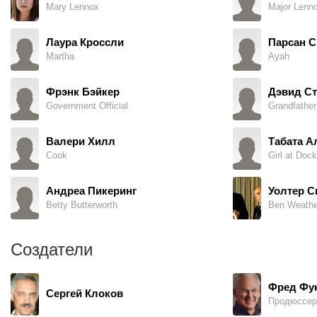
Mary Lennox
Major Lenn
Лаура Кроссли
Парсан С
Martha
Ayah
Фрэнк Бэйкер
Дэвид С
Government Official
Grandfather
Валери Хилл
Табата А
Cook
Girl at Dock
Андреа Пикеринг
Уолтер С
Betty Butterworth
Ben Weather
Создатели
Фред Фу
Сергей Клоков
Продюссер