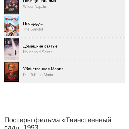
Почище напалма
Wilder Napalm
Площадка
The Sandlot
Домашние святые
Household Saints
Убийственная Мария
Die tödliche Maria
Постеры фильма «Таинственный
сад», 1993