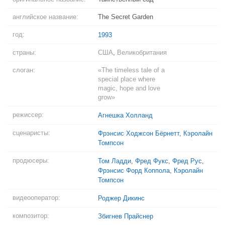
английское название:
The Secret Garden
год:
1993
страны:
США
,
Великобритания
слоган:
«The timeless tale of a
special place where
magic, hope and love
grow»
режиссер:
Агнешка Холланд
сценаристы:
Фрэнсис Ходжсон Бёрнетт
,
Кэролайн
Томпсон
продюсеры:
Том Ладди
,
Фред Фукс
,
Фред Рус
,
Фрэнсис Форд Коппола
,
Кэролайн
Томпсон
видеооператор:
Роджер Дикинс
композитор:
Збигнев Прайснер