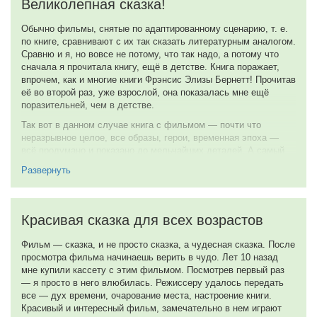
Великолепная сказка!
Обычно фильмы, снятые по адаптированному сценарию, т. е.
по книге, сравнивают с их так сказать литературным аналогом.
Сравню и я, но вовсе не потому, что так надо, а потому что
сначала я прочитала книгу, ещё в детстве. Книга поражает,
впрочем, как и многие книги Фрэнсис Элизы Бернетт! Прочитав
её во второй раз, уже взрослой, она показалась мне ещё
поразительней, чем в детстве.
Так вот в данном случае книга с фильмом — почти что
неразрывное целое, все образы, герои, временная эпоха —
всё продумано и показано до мельчайших деталей. А самый
главный герой — таинственный сад в фильме просто оживает,
Развернуть
именно так хочется выразиться!
Этот фильм можно смело смотреть всей семьёй! Он никого не
оставит равнодушным!
Красивая сказка для всех возрастов
10 из 10
Фильм — сказка, и не просто сказка, а чудесная сказка. После
И ещё одно: кино это конечно хорошо, но не забывайте читать
просмотра фильма начинаешь верить в чудо. Лет 10 назад
книги!
мне купили кассету с этим фильмом. Посмотрев первый раз
— я просто в него влюбилась. Режиссеру удалось передать
7 октября 2008
все — дух времени, очарование места, настроение книги.
Красивый и интересный фильм, замечательно в нем играют