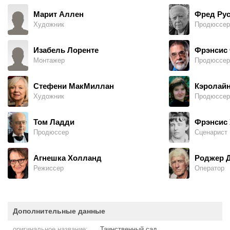
Марит Аллен
Фред Ру
Художник
Продюссер
Изабель Лоренте
Фрэнсис
Монтажер
Продюссер
Стефени МакМиллан
Кэролайн
Художник
Продюссер
Том Ладди
Фрэнсис 
Продюссер
Сценарист
Агнешка Холланд
Роджер 
Режиссер
Оператор
Дополнительные данные
оригинальное название:
Таинственный сад