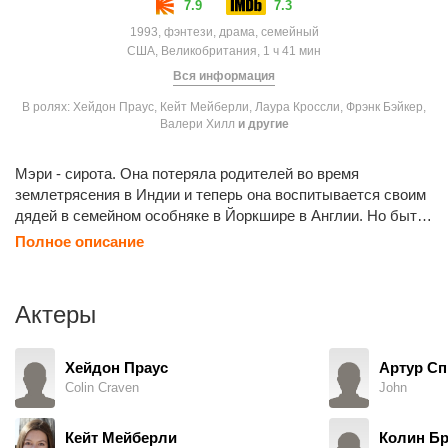
7.9
7.3
1993, фэнтези, драма, семейный
США, Великобритания, 1 ч 41 мин
Вся информация
В ролях: Хейдон Праус, Кейт Мейберли, Лаура Кроссли, Фрэнк Бэйкер,
Валери Хилл
и другие
Мэри - сирота. Она потеряла родителей во время
землетрясения в Индии и теперь она воспитывается своим
дядей в семейном особняке в Йоркшире в Англии. Но быть
с несчастной девочкой у дяди совсем нет желания, он
Полное описание
больше озабочен потерей своей горячо любимой жены
десять лет назад. Однажды Мэри находит скрытый,
заброшенный сад. Он становится для неё убежищем от
Актеры
окружающего мира.
Хейдон Праус
Артур Сп
Colin Craven
John
Кейт Мейберли
Колин Б