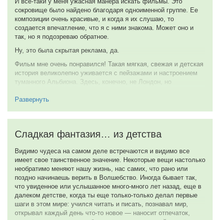
И все-таки у меня ужасная манера искать фильмы. Это
сокровище было найдено благодаря одноименной группе. Ее
1 октября 2010
композиции очень красивые, и когда я их слушаю, то
создается впечатление, что я с ними знакома. Может оно и
так, но я подозреваю обратное.
Ну, это была скрытая реклама, да.
Фильм мне очень понравился! Такая мягкая, свежая и детская
история великолепно уживается с пейзажами и настроением
туманного Альбиона. Здесь, конечно, не Лондон, но
несомненно Англия.
Развернуть
С первых же минут фильма нам предоставляют несколько
тайн, которые держат все внимание на протяжении фильма.
«А что будет дальше?», «А почему это так?» и еще множество
вопросов невольно рождается в голове. Самое главное, что
Сладкая фантазия… из детства
практически все тайны раскрываются в конце, что позволяет
истории быть завершенной.
Видимо чудеса на самом деле встречаются и видимо все
имеет свое таинственное значение. Некоторые вещи настолько
Здесь не обошлось и без Назидательных ноток. В частности
необратимо меняют нашу жизнь, нас самих, что рано или
один из главных героев — Колин. Он с рождения был заперт в
поздно начинаешь верить в Волшебство. Иногда бывает так,
комнате якобы из-за болезни /кто знает, может быть она и
что увиденное или услышанное много-много лет назад, еще в
имела место быть, но явного подтверждения нам не
далеком детстве, когда ты еще только-только делал первые
предоставили/. Его история показала, что несмотря на свое
шаги в этом мире: учился читать и писать, познавал мир,
состояние нужно выходить на улицу и впускать в себя свежий
открывал каждый день что-то новое — наносит отпечаток,
ветер. Уж он-то обязательно и вылечит и прогонит плохое