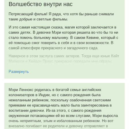
Волшебство внутри нас
10 из 10
Потрясающий фильм! Я рада, что хотя бы раньше снимали
3 января 2013
такие добрые и светлые фильмы.
И это самая настоящая сказка, магия которой заключается в
самих детях. В девочке Мэри которая решила во что бы то ни
стало помочь больному мальчику. В самом Кевине, который с
её помощью смог поверить в себя и в свои возможности. В
самой атмосфере прекрасного и загадочного сада.
Наверное в этом заслуга самих актеров. Тогда еще юные Кейт
Маберли и Хейдон Праус прекрасно передали мне образы
своих героев. И я верила им в каждой сцене. Мэгги Смит
известная многим по фильмам Гарри Поттера в роли строгой
Развернуть
миссис Мэдлок, не разочаровала меня и на этот раз.
Когда смотришь фильм, даже забываешь, что где то там за
Мэри Леннокс родилась в богатой семье английских
кадром это всего лишь постановка, нет! Это как будто
колонизаторов в Индии, но с самого рождения была
происходит здесь и сейчас.
нежеланным ребенком, поскольку озабоченная светскими
Этот фильм заставил меня почувствовать волшебство
приемами ее красавица-мать мало была заинтересована в
обычного сада вселившегося в сердца детей и узнать все
воспитании девочки. Из-за этого, с самого рождения
прелести скрывающиеся за его воротами.
окруженная потакающими ей во всем слугами, Мэри выросла
очень неприятным, злым и избалованным ребенком. Но вот
10 из 10
внезапно погибают ее родители и девочку отправляют в