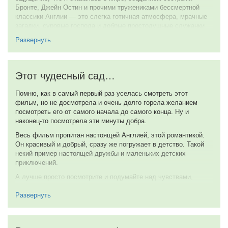
взрослым. Первым — что бы в детство внести сказку. Вторым
Бронте, Джейн Остин и прочими тружениками бессмертной
— что бы понять, что в этом мире еще осталась красота. Не
классики Англии — это слегка готичная атмосфера, мрачные
лишайте себя удовольствия, посвятите этой ленте немного
загадки, суровые господа и добрые простодушные служанки…
своего времени — жизнь коротка и мимолетна, а прекрасные
Это по мне.
вещи раскрашивают ее, озаряют и делают свежее и ярче. Не
Развернуть
буду вводить вас в сюжет, рассказывать о героях.
8 из 10
«Таинственный Сад» сам расскажет вам о себе. Я уверенна,
что вам захочется туда вернуться… Это как сладкий мед, это
26 мая 2009
из детства.
Этот чудесный сад…
10 из 10
Помню, как в самый первый раз уселась смотреть этот
фильм, но не досмотрела и очень долго горела желанием
2 марта 2010
посмотреть его от самого начала до самого конца. Ну и
наконец-то посмотрела эти минуты добра.
Весь фильм пропитан настоящей Англией, этой романтикой.
Он красивый и добрый, сразу же погружает в детство. Такой
некий пример настоящей дружбы и маленьких детских
приключений.
А лучше просто посмотрите и подумайте над чувствами,
которые он у Вас вызвал.
Развернуть
10 из 10
21 марта 2009