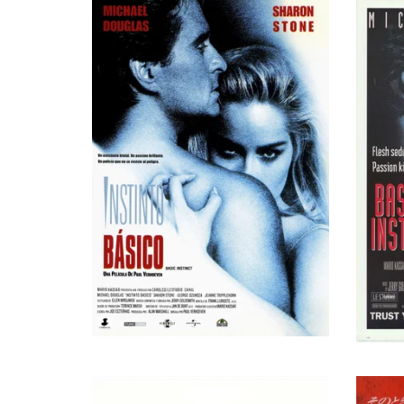
Майкл Дуглас
Det. Nick Curran
Шэрон Стоун
Catherine Tramell
Джордж Дзундза
Det. Gus Moran
Джинн Трипплхорн
Dr. Beth Garner
Лейлани Сарелл
Roxy Hardy
Челси Росс
Captain Talcott
Дороти Мэлоун
Hazel Dobkins