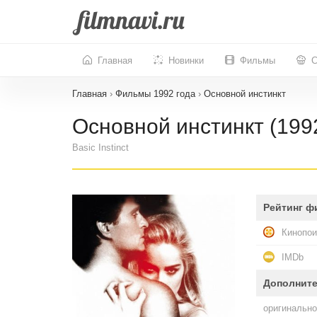
Главная
Новинки
Фильмы
С
Главная
›
Фильмы 1992 года
›
Основной инстинкт
Основной инстинкт (199
Basic Instinct
Рейтинг ф
Кинопои
IMDb
Дополнит
оригинально