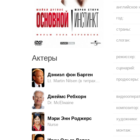
английское 
год:
страны:
слоган:
Актеры
режиссер:
сценарий:
Дэниэл фон Барген
продюсеры:
Lt. Martin Nilsen (в титрах: Daniel Von Bargen)
Джеймс Ребхорн
видеооперат
Dr. McElwaine
композитор:
Мэри Энн Роджерс
художники:
Nurse
монтаж: