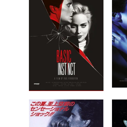
Featured Dancer (в титрах: Keith A. McDaniel)
Эрик Поппик
Coroner's Guy
Рон Кейкас
Policeman
Кен Либенсон
Doo Wah Riders
Линди Расмуссон
Doo Wah Riders
Байрон Бэрлин
Doo Wah Riders
Эдди Данбар
Doo Wah Riders