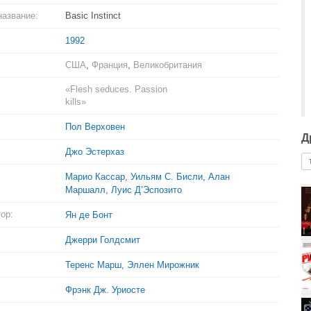
название:
Basic Instinct
1992
США
,
Франция
,
Великобритания
«Flesh seduces. Passion
kills»
Пол Верховен
Д
Джо Эстерхаз
Марио Кассар
,
Уильям С. Бисли
,
Алан
Маршалл
,
Луис Д’Эспозито
ор:
Ян де Бонт
Джерри Голдсмит
Теренс Марш
,
Эллен Мирожник
Фрэнк Дж. Уриосте