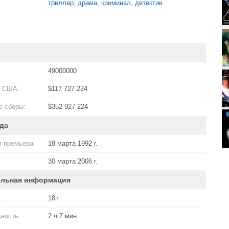
триллер
,
драма
,
криминал
,
детектив
:
49000000
в США:
$117 727 224
 сборы:
$352 927 224
да
 премьера:
18 марта 1992 г.
30 марта 2006 г.
ельная информация
:
18+
ность:
2 ч 7 мин