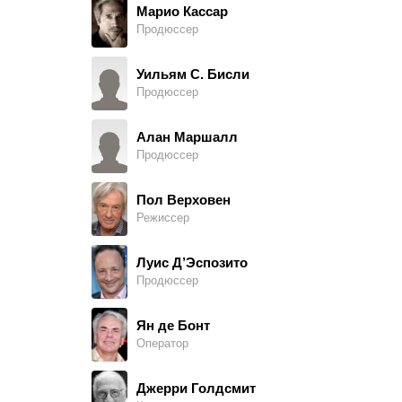
Марио Кассар
Продюссер
Chase Watson
Disco Patron, в титрах не указан
Уильям С. Бисли
Продюссер
Майкл Хэлтон
Bartender - Country Western Bar
Алан Маршалл
Продюссер
Лони Экерман
Mrs. Casserly, в титрах не указан
Пол Верховен
Режиссер
Джон Сайммит
Mr. Casserly, в титрах не указан
Луис Д’Эспозито
Продюссер
Денис Арндт
Lt. Phil Walker
Ян де Бонт
Оператор
Брюс А. Янг
Det. Sam Andrews
Джерри Голдсмит