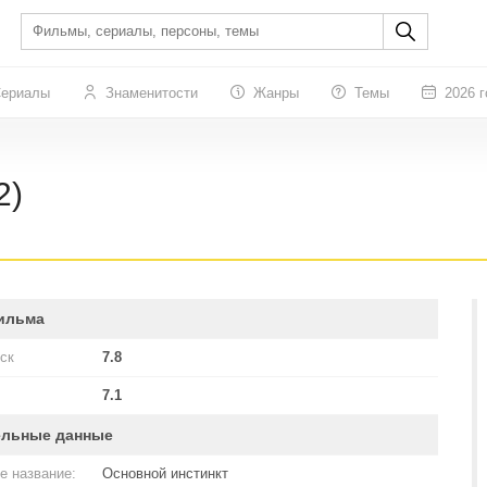
ериалы
Знаменитости
Жанры
Темы
2026 г
2)
ильма
ск
7.8
7.1
ельные данные
е название:
Основной инстинкт