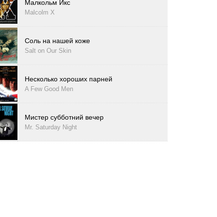
Малкольм Икс
Malcolm X
Соль на нашей коже
Salt on Our Skin
Несколько хороших парней
A Few Good Men
Мистер субботний вечер
Mr. Saturday Night