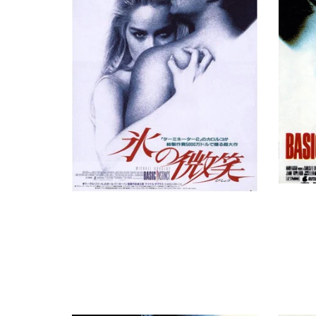
Тод МакКиббин
Doo Wah Riders
Джули Бонд
Hand Puppet Model
Дорин Фу Крофт
слухи
Эндрю А. Рольфс
Police Officer, в титрах не указан
Боб Соллиз
Internal Affairs Detective, в титрах не указан
Richard Yett
Disco Patron, в титрах не указан