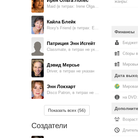
Ирен Ольга Лопес
жанры:
Maid (в титрах: Irene Olga Lopez)
Кайла Блейк
Roxy's Friend (в титрах: Elsie Sniffen)
Финансы
Бюджет
Патриция Энн Исгейт
Classmate, в титрах не указан
Сборы 
Мировые
Дэвид Мерсье
Driver, в титрах не указан
Дата выхо
Энн Локхарт
Мировая
Disco Patron, в титрах не указан
на DVD:
Christa Connor
Дополнит
Показать всех (56)
Disco Patron, в титрах не указан
Возраст
Создатели
Дэймон Стаут
Длитель
Disco Patron, в титрах не указан