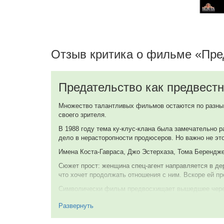
Уолтер Марш
Bureau Chief (в титрах: Wally Marsh)
Отзыв критика о фильме «Пре
Дебра Уингер
Katie Phillips / Cathy Weaver
Предательство как предвестн
Том Беренджер
Gary Simmons
Множество талантливых фильмов остаются по разным 
своего зрителя.
Джон Хёрд
В 1988 году тема ку-клус-клана была замечательно 
Michael Carnes
дело в нерасторопности продюсеров. Но важно не это
Имена Коста-Гавраса, Джо Эстерхаза, Тома Берендже
Бетси Блэр
Сюжет прост: женщина спец-агент направляется в дер
Gladys Simmons
что хочет продолжать отношения с ним. Вскоре ей пр
Символически фильм предвосхищает вышедшее через 
Тед Левайн
его внутренней противоречивой красотой.
Wes
Развернуть
PS кстати, до сих пор считаю что игра Уингер в это