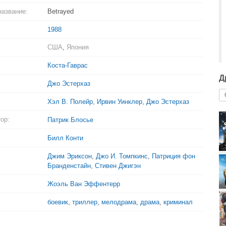
название:
Betrayed
1988
США
,
Япония
Коста-Гаврас
Д
Джо Эстерхаз
Хэл В. Полейр
,
Ирвин Уинклер
,
Джо Эстерхаз
ор:
Патрик Блосье
Билл Конти
Джим Эриксон
,
Джо И. Томпкинс
,
Патриция фон
Бранденстайн
,
Стивен Джигэн
Жоэль Ван Эффентерр
боевик
,
триллер
,
мелодрама
,
драма
,
криминал