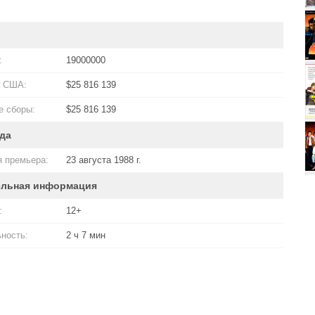
:
19000000
в США:
$25 816 139
 сборы:
$25 816 139
да
 премьера:
23 августа 1988 г.
ельная информация
:
12+
ность:
2 ч 7 мин