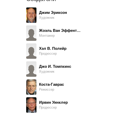
Ральф Фуди
Lyle
Джим Эриксон
Художник
Шон Шеппс
Betty Jo
Жоэль Ван Эффентерр
Монтажер
Сьюзи Пэйн
Ellie
Хэл В. Полейр
Продюссер
Кристофер Кубасик
Gary's Buddy (в титрах: Chris Kubasik)
Джо И. Томпкинс
Художник
Джек Экройд
Del
Коста-Гаврас
Режиссер
Ховард Стори
Engineer
Ирвин Уинклер
Продюссер
Leslie Stolzenberger