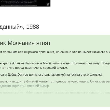
данный», 1988
ик Молчания ягнят
причинам без широкого признания, но обычно это не имеет никакого з
раскрыта Аланом Паркером в Мисисиппи в огне. Возможно поэтому, Пре
, а то что перед нами очень хороший фильм.
ра и Дебры Уингер должны стать гарантией качества этого фильма.
евню и входит в близкий контакт с лидером ку-клус-клана. Он оказывае
едстоит сделать нелегкий выбор.
несколько лет «Молчание ягнят»: отважная красавица попадает в логов
м фильме гораздо сильнее, чем работа Джоди Фостер в Молчании ягнят.