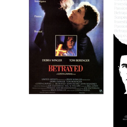
Radio Caller
Джойс Ли Боуден
Radio Caller
Mary Sharmat
Radio Caller
Ричард Либертини
Sam Kraus
Клиффорд А. Пеллоу
Reverend Russell Johnson
Терри Дэвид Маллиган
Minister
Боб Херрон
Bank Guard