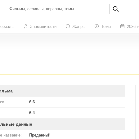
ериалы
Знаменитости
Жанры
Темы
2026 г
ильма
ск
6.6
6.4
ельные данные
е название:
Преданный