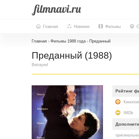
Главная
Новинки
Фильмы
С
Главная
›
Фильмы 1988 года
›
Преданный
Преданный (1988)
Betrayed
Рейтинг ф
Кинопои
IMDb
Дополнит
оригинально