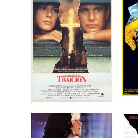
Рейд Сейберт
Band Member
Вик Вогт
Band Member
Фрэнк Хэрмон
Bureau Guard
Лерой Р. Хорн
Grandfather
W Wayne Arrants
Radio Caller
Мими Бенсингер
Radio Caller
Джудит С. Джейкобс