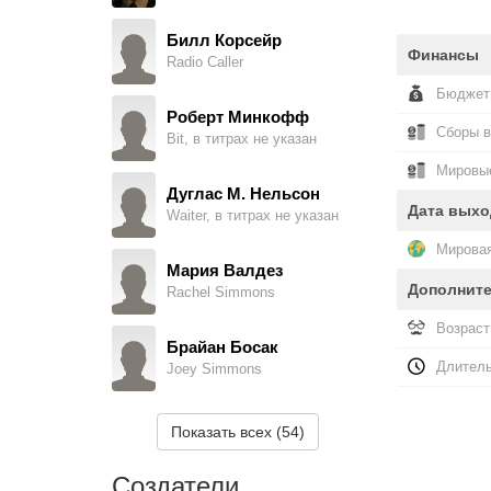
Билл Корсейр
Финансы
Radio Caller
Бюджет
Роберт Минкофф
Сборы 
Bit, в титрах не указан
Мировые
Дуглас М. Нельсон
Дата выхо
Waiter, в титрах не указан
Мировая
Мария Валдез
Дополнит
Rachel Simmons
Возраст
Брайан Босак
Длитель
Joey Simmons
Алан Уайлдер
Показать всех (54)
Duffin
Создатели