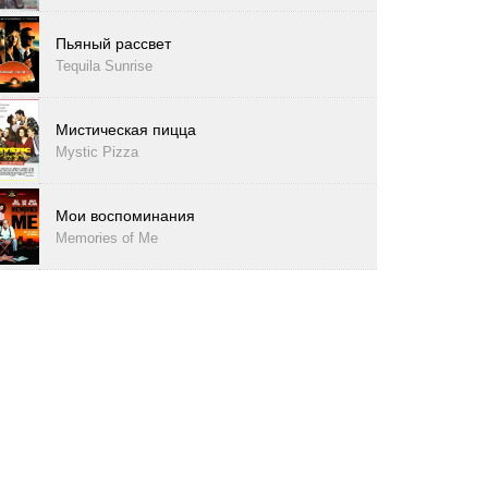
Пьяный рассвет
Tequila Sunrise
Мистическая пицца
Mystic Pizza
Мои воспоминания
Memories of Me