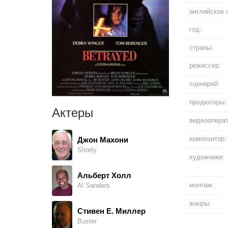
английское 
год:
страны:
режиссер:
сценарий:
продюсеры:
Актеры
видеооперат
композитор:
Джон Махони
Shorty
художники:
Альберт Холл
монтаж:
Al Sanders
жанры:
Стивен Е. Миллер
Buster