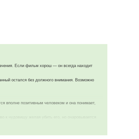
начения. Если фильм хорош — он всегда находит
данный остался без должного внимания. Возможно
тся вполне позитивным человеком и она понимает,
о к чудовищу желая убить его, но очаровывается