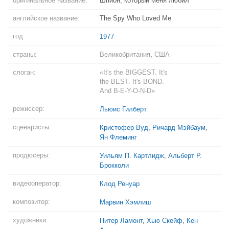
оригинальное название:
Шпион, который меня любил
английское название:
The Spy Who Loved Me
год:
1977
страны:
Великобритания
,
США
слоган:
«It's the BIGGEST. It's
the BEST. It's BOND.
And B-E-Y-O-N-D»
режиссер:
Льюис Гилберт
сценаристы:
Кристофер Вуд
,
Ричард Мэйбаум
,
Ян Флеминг
продюсеры:
Уильям П. Картлидж
,
Альберт Р.
Брокколи
видеооператор:
Клод Ренуар
композитор:
Марвин Хэмлиш
художники:
Питер Ламонт
,
Хью Скейф
,
Кен