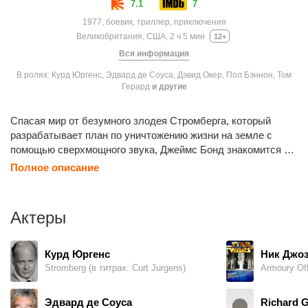
7.1
7
1977, боевик, триллер, приключения
Великобритания, США, 2 ч 5 мин
12+
Вся информация
В ролях: Курд Юргенс, Эдвард де Соуса, Дэвид Окер, Пол Бэннон, Том
Герард
и другие
Спасая мир от безумного злодея Стромберга, который
разрабатывает план по уничтожению жизни на земле с
помощью сверхмощного звука, Джеймс Бонд знакомится с
очаровательной русской разведчицей. Вместе они
Полное описание
вступают в неравную схватку с негодяем и его преданным
слугой Джозом. Это по-настоящему гигантского размера
детина с железными зубами, которыми он с легкостью
Актеры
перекусывает толстый стальной трос. Для того чтобы
уравнять силы Бонду предоставляют абсолютно
эксклюзивный спортивный автомобиль «Лотос», который
Курд Юргенс
Ник Джо
может плавать под водой и стрелять разными видами
Stromberg (в титрах: Curt Jurgens)
Armoury Off
ракет.
Эдвард де Соуса
Richard G