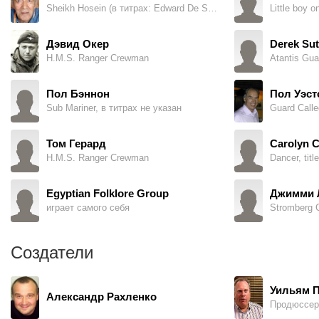
Sheikh Hosein (в титрах: Edward De Souza)
Дэвид Окер
Derek Su
H.M.S. Ranger Crewman
Atantis Gua
Пол Бэннон
Пол Уэст
Sub Mariner, в титрах не указан
Том Герард
Carolyn C
H.M.S. Ranger Crewman
Egyptian Folklore Group
Джимми 
играет самого себя
Stromberg C
Создатели
Уильям П
Александр Рахленко
Продюссер