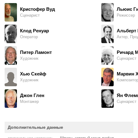
Кристофер Вуд
Льюис Г
Сценарист
Режиссер
Клод Ренуар
Альберт 
Оператор
Актер, Пр
Питер Ламонт
Ричард 
Художник
Сценарист
Хью Скейф
Марвин 
Художник
Композито
Джон Глен
Ян Флем
Монтажер
Сценарист
Дополнительные данные