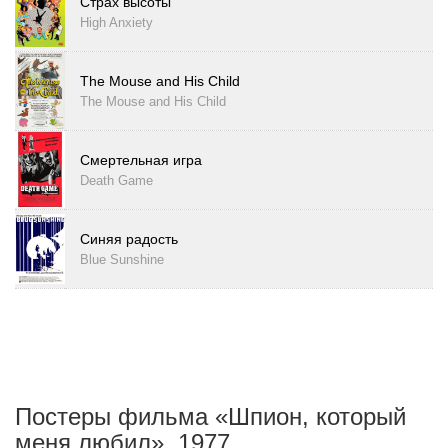
Страх высоты
High Anxiety
The Mouse and His Child
The Mouse and His Child
Смертельная игра
Death Game
Синяя радость
Blue Sunshine
Постеры фильма «Шпион, который
меня любил», 1977