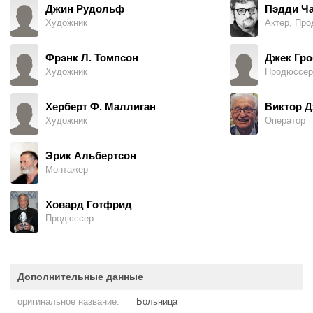
Джин Рудольф
Пэдди Ч
Художник
Актер, Про
Фрэнк Л. Томпсон
Джек Гро
Художник
Продюссер
Херберт Ф. Маллиган
Виктор Д
Художник
Оператор
Эрик Альбертсон
Монтажер
Ховард Готфрид
Продюссер
Дополнительные данные
оригинальное название:
Больница