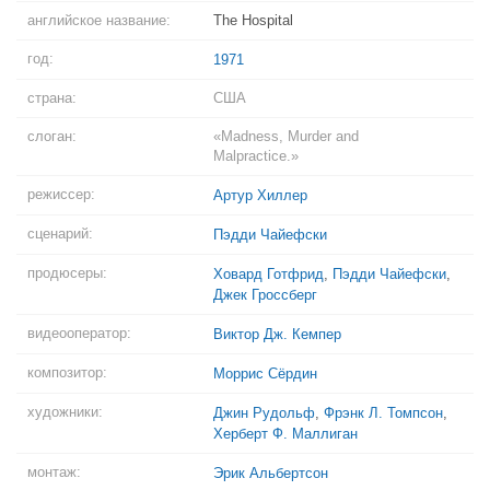
английское название:
The Hospital
год:
1971
страна:
США
слоган:
«Madness, Murder and
Malpractice.»
режиссер:
Артур Хиллер
сценарий:
Пэдди Чайефски
продюсеры:
Ховард Готфрид
,
Пэдди Чайефски
,
Джек Гроссберг
видеооператор:
Виктор Дж. Кемпер
композитор:
Моррис Сёрдин
художники:
Джин Рудольф
,
Фрэнк Л. Томпсон
,
Херберт Ф. Маллиган
монтаж:
Эрик Альбертсон