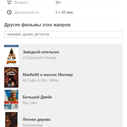
Возраст:
16+
Длительность:
1 ч 43 мин
Другие фильмы этих жанров
комедия, драма, детектив
Заводной апельсин
A Clockwork Orange
МакКейб и миссис Миллер
McCabe & Mrs. Miller
Большой Джейк
Big Jake
Летнее дерево
Summertree