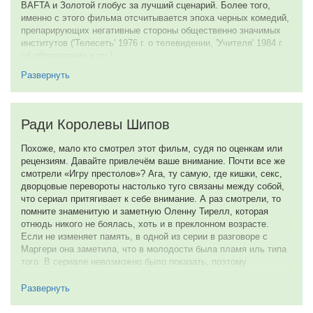
BAFTA и Золотой глобус за лучший сценарий. Более того,
именно с этого фильма отсчитывается эпоха черных комедий,
препарирующих негативные стороны общественно значимых
институтов ('Телесеть' 1976 г. о телевидении, 'Учителя' 1984 г.
об образовании и пр.).
Так что же необычного в 'Больнице'? Без преувеличения все.
Развернуть
История начинается с закадрового голоса. Он рассказывает
нам о пожилом мужчине, поступившем в городскую больницу
из дома престарелых. Там ему поставили неправильный
Ради Королевы Шипов
диагноз, но в медицинском учреждении юный доктор не стал
перепроверять диагноз и сразу назначил лечение. От этого
Похоже, мало кто смотрел этот фильм, судя по оценкам или
лечения мужчина скоропостижно скончался. А утром на койке,
рецензиям. Давайте привлечём ваше внимание. Почти все же
ставшей смертным ложем пожилого мужчины, нашли другого
смотрели «Игру престолов»? Ага, ту самую, где кишки, секс,
мертвого человека - того самого юного доктора, допустившего
дворцовые перевороты настолько туго связаны между собой,
роковую ошибку.
что сериал притягивает к себе внимание. А раз смотрели, то
Мало кто любит обращаться к врачам и тем более
помните знаменитую и заметную Оленну Тирелл, которая
оказываться пациентом в больнице. Многие откровенно боятся
отнюдь никого не боялась, хоть и в преклонном возрасте.
медицинских процедур. А все потому что будучи пациентом
Если не изменяет память, в одной из серии в разговоре с
мы никак не контролируем то, что с нами происходит. Мы
Маргери она заметила, что в молодости была пламя иль типа
превращаемся в объект, которым манипулируют доктора. А
того. В сериале невозможно было показать, поэтому
доктора, как известно могут быть разные. И даже
призываем посмотреть замечательный старенький фильмец
профессионалы легко могут допустить ошибку. А ценой этой
«Больница» по сценариюс Пэдди Чайефски. Там Дайана Ригг,
Развернуть
ошибки может быть наше здоровье и наша жизнь.
она же леди Оленна, куда горячее гейзеров в Исландии.