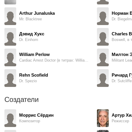
Arthur Junaluska
Норман 
Mr. Blacktree
Dr. Biegelm
Дэвид Хукс
Charles B
Dr. Einhorn
Boswell, в 
William Perlow
Милтон 
Cardiac Arrest Doctor (в титрах: William Perlow M.D.)
Militant Le
Rehn Scofield
Ричард Г
Dr. Spezio
Dr. Sutcliff
Создатели
Моррис Сёрдин
Артур Хи
Композитор
Режиссер