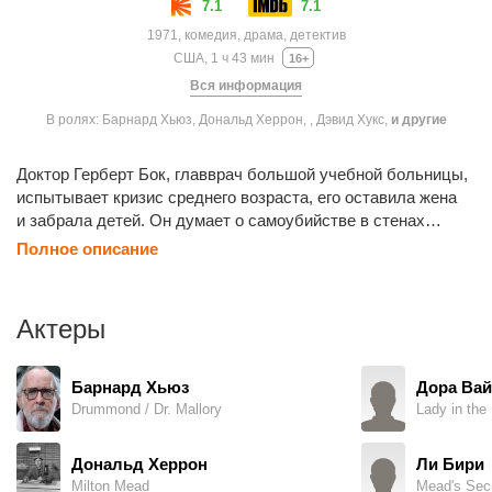
7.1
7.1
1971, комедия, драма, детектив
США, 1 ч 43 мин
16+
Вся информация
В ролях: Барнард Хьюз, Дональд Херрон, , Дэвид Хукс,
и другие
Доктор Герберт Бок, главврач большой учебной больницы,
испытывает кризис среднего возраста, его оставила жена
и забрала детей. Он думает о самоубийстве в стенах
больницы и наталкивается на череду якобы несчастных
Полное описание
случаев. Некоторые больные умирают не от осложнений,
а от врачебных ошибок. Люди соблюдают не тот режим,
принимают не те лекарства, направляются в не
Актеры
те отделения хирургии — и в итоге оказываются в списке
умерших от естественных причин. Доктор Бок уже
не думает о самоубийстве, а пытается разгадать загадку:
Барнард Хьюз
Дора Ва
как сделать так, чтобы ряд смертельных случаев среди
Drummond / Dr. Mallory
Lady in the 
докторов и штата больницы выглядел случайным.
Дональд Херрон
Ли Бири
Milton Mead
Mead's Secr