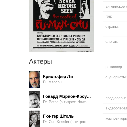
английское 
год:
страны:
слоган:
Актеры
режиссер:
Кристофер Ли
сценаристы:
Fu Manchu
Говард Мэрион-Кроуфорд
продюсеры:
Dr. Petrie (в титрах: Howard Marion Crawford)
видеооперат
Гюнтер Штоль
композиторы
Dr. Curt Kessler (в титрах: Gunther Stoll)