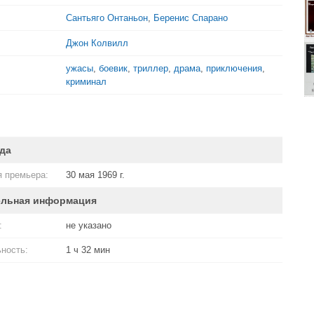
Сантьяго Онтаньон
,
Беренис Спарано
Джон Колвилл
ужасы
,
боевик
,
триллер
,
драма
,
приключения
,
криминал
да
 премьера:
30 мая 1969 г.
ельная информация
:
не указано
ность:
1 ч 32 мин