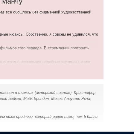
 Манчу
 раз все обошлось без фирменной художественной
дные нюансы. Собственно. я совсем не удивился, что
 фильмов того периода. В стремлении повторить
 сыграл в нескольких подобных картинах), а мог
ствовал в съемках (актерский состав): Кристофер
нли Бейкер, Майк Брендел, Мосес Августо Роча,
г ниже среднего, который равен ниже, чем 5 балла