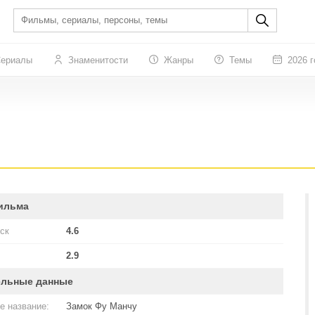
ериалы
Знаменитости
Жанры
Темы
2026 г
ильма
ск
4.6
2.9
ельные данные
е название:
Замок Фу Манчу