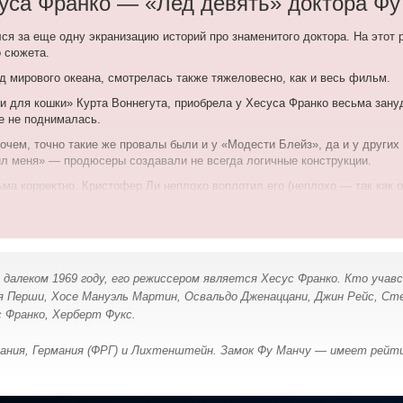
уса Франко — «Лед девять» доктора Фу
ся за еще одну экранизацию историй про знаменитого доктора. На этот
о сюжета.
 мирового океана, смотрелась также тяжеловесно, как и весь фильм.
и для кошки» Курта Воннегута, приобрела у Хесуса Франко весьма зану
е не поднималась.
чем, точно такие же провалы были и у «Модести Блейз», да и у других
ил меня» — продюсеры создавали не всегда логичные конструкции.
а корректно. Кристофер Ли неплохо воплотил его (неплохо — так как он
 как сюжетной остроты, так и проработки деталей.
 далеком 1969 году, его режиссером является Хесус Франко. Кто учав
 Перши, Хосе Мануэль Мартин, Освальдо Дженаццани, Джин Рейс, Сте
с Франко, Херберт Фукс.
ния, Германия (ФРГ) и Лихтенштейн. Замок Фу Манчу — имеет рейтин