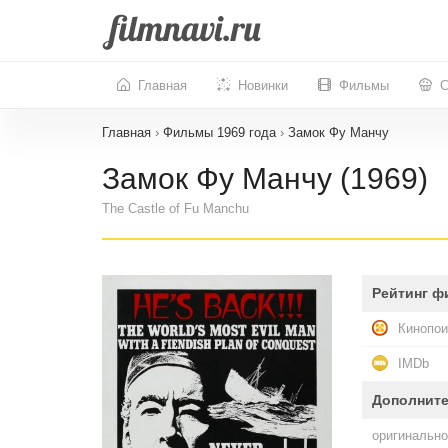
Главная
Новинки
Фильмы
С
Главная
›
Фильмы 1969 года
›
Замок Фу Манчу
Замок Фу Манчу (1969)
The Castle of Fu Manchu
Рейтинг ф
Кинопои
IMDb
Дополнит
оригинально