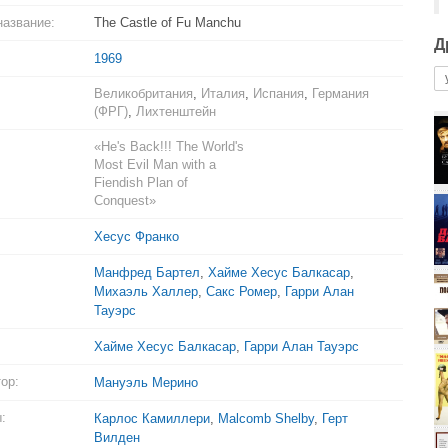
название:
The Castle of Fu Manchu
Д
1969
Великобритания
,
Италия
,
Испания
,
Германия
(ФРГ)
,
Лихтенштейн
«He's Back!!! The World's
Most Evil Man with a
Fiendish Plan of
Conquest»
Хесус Франко
Манфред Бартел
,
Хайме Хесус Балкасар
,
Михаэль Халлер
,
Сакс Ромер
,
Гарри Алан
Тауэрс
Хайме Хесус Балкасар
,
Гарри Алан Тауэрс
ор:
Мануэль Мерино
:
Карлос Камиллери
,
Malcomb Shelby
,
Герт
Вилден