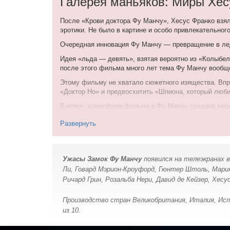
Галерея маньяков: Миры Хес
После «Крови доктора Фу Манчу», Хесус Франко взял
эротики. Не было в картине и особо привлекательног
Очередная инновация Фу Манчу — превращение в лед
Идея «льда — девять», взятая вероятно из «Колыбел
после этого фильма много лет тема Фу Манчу вообщ
Этому фильму не хватало сюжетного изящества. Впро
«Доктор Но» и предвосхитить «Шпиона, который люб
В итоге: атмосфера фильма о Фу Манчу создана весьм
воплотить куда посильнее.
Развернуть
Но фильм проигрывает именно в концепте. Не хватает
3 из 10
Ужасы Замок Фу Манчу
появился на телеэкранах в
18 июня 2013
Ли, Говард Мэрион-Кроуфорд, Гюнтер Штоль, Мария
Ричард Грин, Розальба Нери, Давид де Кейзер, Хесу
Производство стран Великобритания, Италия, Испа
из 10.