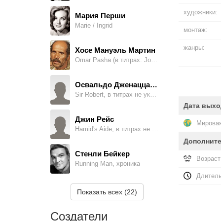
художники:
Мария Перши
Marie / Ingrid
монтаж:
жанры:
Хосе Мануэль Мартин
Omar Pasha (в титрах: Jose Manuel Martin)
Освальдо Дженаццани
Sir Robert, в титрах не указан
Дата выхо
Джин Рейс
Мировая
Hamid's Aide, в титрах не указан
Дополнит
Стенли Бейкер
Возраст
Running Man, хроника
Длитель
Майк Брендел
Показать всех (22)
Omar Pasha's Gunman, в титрах не указан
Создатели