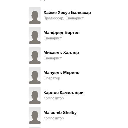
Мосес Августо Роча
Fu Manchu Henchman, в титрах не указан
Хайме Хесус Балкасар
Продюссер, Сценарист
Ричард Грин
Nayland Smith
Манфред Бартел
Сценарист
Розальба Нери
Lisa
Михаэль Халлер
Сценарист
Давид де Кейзер
Omar Pasha and others, озвучка, в титрах не указан
Мануэль Мерино
Оператор
Хесус Франко
Inspector Hamid, в титрах не указан
Карлос Камиллери
Композитор
Херберт Фукс
Governer, в титрах не указан
Malcomb Shelby
Композитор
Густаво Ре
Prof. Heracles, в титрах не указан