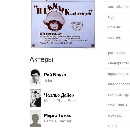
английское 
год:
страна:
слоган:
режиссер:
Актеры
сценаристы:
продюсеры:
Рэй Брукс
Tolen
видеооперат
композитор:
Чарльз Дайер
Man in Photo Booth
художники:
Марго Томас
монтаж:
Female Teacher
жанр: