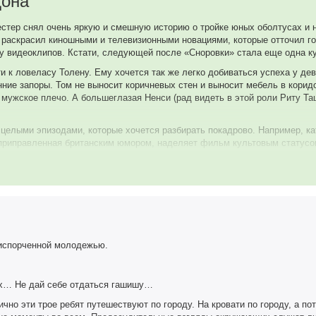
дона
тер снял очень яркую и смешную историю о тройке юных оболтусах и н
 раскрасил киношными и телевизионными новациями, которые отточил г
ику видеоклипов. Кстати, следующей после «Сноровки» стала еще одна ку
 к ловеласу Толену. Ему хочется так же легко добиваться успеха у дев
ие запоры. Том не выносит коричневых стен и выносит мебель в коридор
ужское плечо. А большеглазая Ненси (рад видеть в этой роли Риту Таши
целыми эпизодами, которые хочется разбирать покадрово. Например, ка
 приправленная британским юмором, наделяет фильм культовым статус
Отдельное спасибо композитору Джону Бэрри за шикарную музыку.
ера Моки «Кадрящие» (Les dragueurs, 1959) с Шарлем Азнавуром, но на
происходящим стороннего наблюдателя. Кстати, это еще одна шутка ав
янно критикую легкомысленную молодежь.
о испорченной молодежью.
их… Не дай себе отдаться гашишу…
ично эти трое ребят путешествуют по городу. На кровати по городу, а п