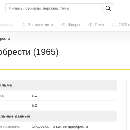
ериалы
Знаменитости
Жанры
Темы
2026 г
брести
иобрести (1965)
ильма
ск
7.1
6.2
ельные данные
е название:
Сноровка... и как ее приобрести