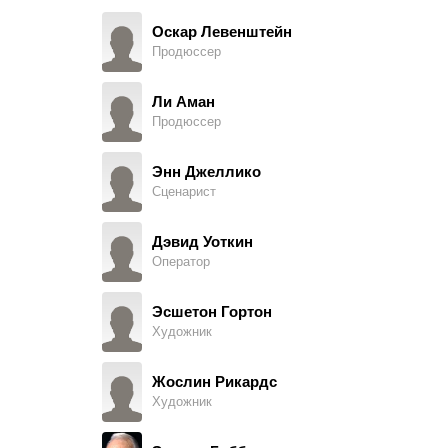
Guardsman, в титрах не указан
Оскар Левенштейн
Продюссер
Роуз Хиллер
Unsuitable Customer, в титрах не указан
Ли Аман
Продюссер
Джулиан Холлоуэй
Guardsman, в титрах не указан
Энн Джеллико
Сценарист
Уолтер Хорсбраф
Old Man, в титрах не указан
Дэвид Уоткин
Оператор
Саманта Хусте
Girl Licking Trading Stamps, в титрах не указан
Эсшетон Гортон
Художник
Кэтрин Пейдж
Woman in House, в титрах не указан
Жослин Рикардс
Художник
Джон Портер-Дэвисон
Guardsman, в титрах не указан