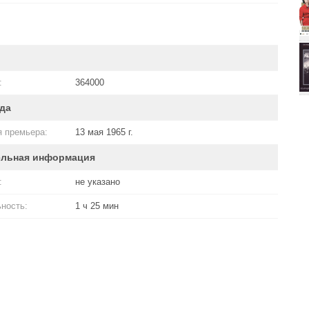
:
364000
да
 премьера:
13 мая 1965 г.
ельная информация
:
не указано
ность:
1 ч 25 мин