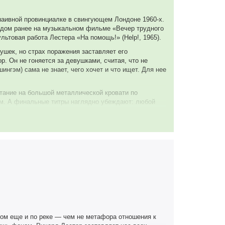
аивной провинциалке в свингующем Лондоне 1960-х.
одом ранее на музыкальном фильме «Вечер трудного
льтовая работа Лестера «На помощь!» (Help!, 1965).
ушек, но страх поражения заставляет его
. Он не гоняется за девушками, считая, что не
нгэм) сама не знает, чего хочет и что ищет. Для нее
тание на большой металлической кровати по
ом. А финальные титры наглядно убеждают: любой
 порядок ярче и интереснее.
торов фильме — роль «рассерженного поколения»
отом еще и по реке — чем не метафора отношения к