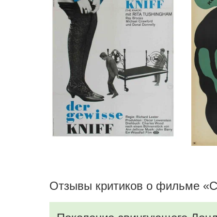
Джуди Робинсон
Girl, в титрах не указан
Вики Юдэлл
Girl, в титрах не указан
Донал Доннелли
Tom
Уильям Декстер
Dress Shop Owner
Уэнсли Пити
Teacher
Отзывы критиков о фильме «Сн
Питер Копли
Picture Owner