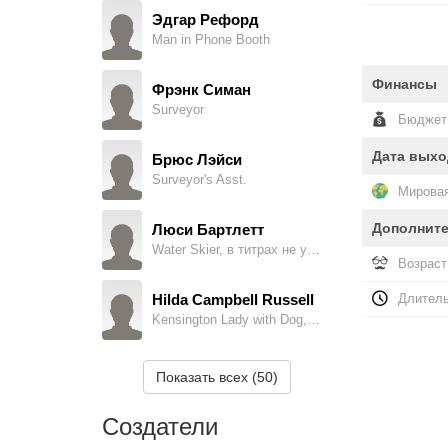
Эдгар Рефорд
Man in Phone Booth
Финансы
Фрэнк Симан
Surveyor
Бюджет
Дата выхо
Брюс Лэйси
Surveyor's Asst.
Мировая
Дополнит
Люси Бартлетт
Water Skier, в титрах не указан
Возраст
Hilda Campbell Russell
Длитель
Kensington Lady with Dog, в титрах не указан
Кеннет Фаррингтон
Показать всех (50)
Guardsman, в титрах не указан
Создатели
Винсент Хардинг