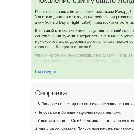
Поколение свингующего Лон
Тимоти Бейтсон
Известный своими битловскими фильмами Ричард Лес
Junkyard Owner
Хлесткие диалоги и закадровые рефлексии режиссер
дня» (A Hard Day`s Night, 1964), предвосхитив эстет
Дэнди Николс
Школьный математик Колин зациклен на своей зависти
Tom's Landlady (в титрах: Dandy Nicholls)
собственными руками выстраивать внешние и внутренн
мужское это дело: девушки должны искать надежное м
главное — Лондон как таковой.
Ричард Лестер
Balding Man Passed by Bed in Street, в титрах не указан
Фильм наполнен режиссерскими находками, гэгами и 
лондонским улицам. Утонченная визуальная работа,
кадр может стать украшением журнальной обложки! 
Чарльз Вуд
Развернуть
Картина сюжетно напоминает работу француза Жан-Пь
Soldier, в титрах не указан
Сам Лестер мелькнул в камео в роли недовольного 
отведена старикам и консерваторам, которые посто
Джо Бекетт
Сноровка
Teacher, в титрах не указан
9 из 10
- В Лондоне нет ни одного автобуса не заполненног
15 сентября 2016
Jack Hetherington
- Не осталось больше национальной традиции.
Man on Embankment Bench, в титрах не указан
- У вас там оргия… Ошибся домом… Так ты не из эт
А она и не собирается. Только посмотрите как гаромн
Рита Ташингэм