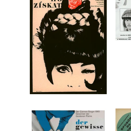
Анабелла МакКартни
Girl, в титрах не указан
Judith Mcgilligan
Girl, в титрах не указан
Алан Стюарт
Man at the School Railings, в титрах не указан
Сьюзэн Уитман
Girl, в титрах не указан
Хелен Леннокс
Girl in Photo Booth
Джордж Чишолм
Left Luggage Porter
Ханя Кохански
Girl, в титрах не указан