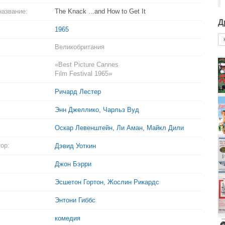
название:
The Knack ...and How to Get It
Д
1965
Великобритания
«Best Picture Cannes
Film Festival 1965»
Ричард Лестер
Энн Джеллико
,
Чарльз Вуд
Оскар Левенштейн
,
Ли Аман
,
Майкл Дили
ор:
Дэвид Уоткин
Джон Бэрри
Эсшетон Гортон
,
Жослин Рикардс
Энтони Гиббс
комедия