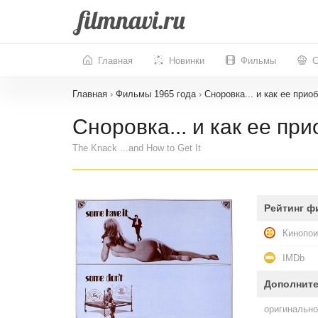
Главная
Новинки
Фильмы
С
Главная
›
Фильмы 1965 года
›
Сноровка... и как ее прио
Сноровка... и как ее пр
The Knack ...and How to Get It
Рейтинг ф
Кинопои
IMDb
Дополнит
оригинально