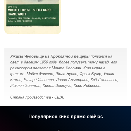
Ужасы Чудовище из Проклятой пещеры
появился на
свет в далеком 1959 году, более полувека тому назад, его
режиссером является Монте Хеллман. Кто играл в
фильме: Майкл Форест, Шила Нунан, Фрэнк Вулф, Уолли
Кампо, Ричард Синатра, Линне Альстранд, Кэй Дженнингс,
Жаклин Хеллман, Кинта Зертуче, Крис Робинсон.
Страна производства - США.
Популярное кино прямо сейчас