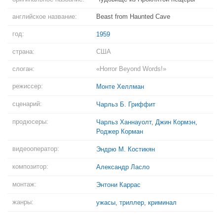
английское название:
Beast from Haunted Cave
год:
1959
страна:
США
слоган:
«Horror Beyond Words!»
режиссер:
Монте Хеллман
сценарий:
Чарльз Б. Гриффит
продюсеры:
Чарльз Ханнауолт
,
Джин Кормэн
,
Роджер Корман
видеооператор:
Эндрю М. Костикян
композитор:
Александр Ласло
монтаж:
Энтони Каррас
жанры:
ужасы
,
триллер
,
криминал