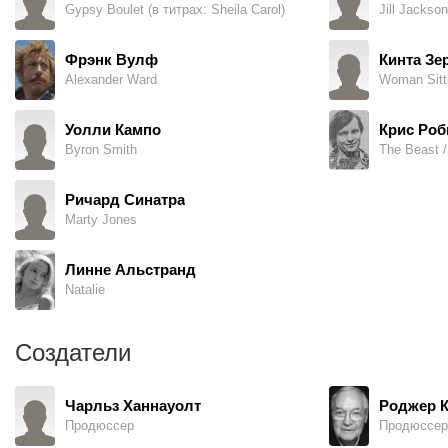
Gypsy Boulet (в титрах: Sheila Carol)
Jill Jackso
Фрэнк Вулф
Кинта Зе
Alexander Ward
Уолли Кампо
Крис Роб
Byron Smith
Ричард Синатра
Marty Jones
Линне Альстранд
Natalie
Создатели
Чарльз Ханнауолт
Роджер 
Продюссер
Продюссер