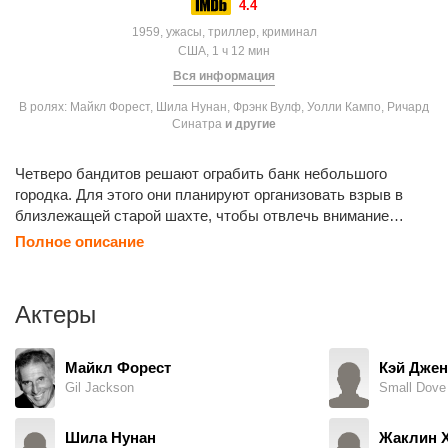
4.4
1959, ужасы, триллер, криминал
США, 1 ч 12 мин
Вся информация
В ролях: Майкл Форест, Шила Нунан, Фрэнк Вулф, Уолли Кампо, Ричард
Синатра
и другие
Четверо бандитов решают ограбить банк небольшого
городка. Для этого они планируют организовать взрыв в
близлежащей старой шахте, чтобы отвлечь внимание
полиции. Однако взрыв случайно выпускает на свободу
Полное описание
монстра, обитавшего в недрах шахты.
Актеры
Майкл Форест
Кэй Джен
Gil Jackson
Small Dove
Шила Нунан
Жаклин 