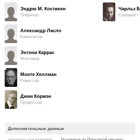
Эндрю М. Костикян
Чарльз Б
Оператор
Сценарист
Александр Ласло
Композитор
Энтони Каррас
Монтажер
Монте Хеллман
Режиссер
Джин Кормэн
Продюссер
Дополнительные данные
оригинальное название:
Чудовище из Проклятой пещеры