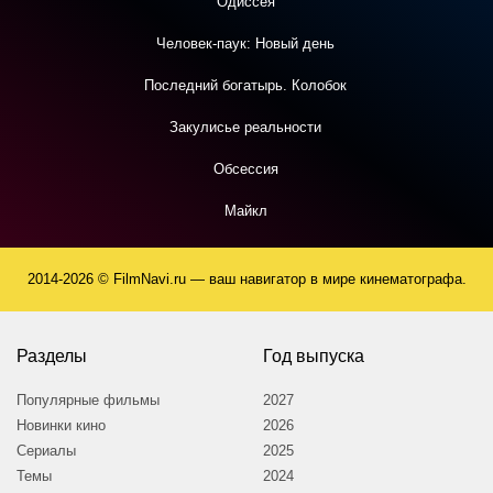
Одиссея
Человек-паук: Новый день
Последний богатырь. Колобок
Закулисье реальности
Обсессия
Майкл
2014-2026 © FilmNavi.ru — ваш навигатор в мире кинематографа.
Разделы
Год выпуска
Популярные фильмы
2027
Новинки кино
2026
Сериалы
2025
Темы
2024