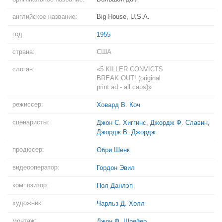
английское название:
Big House, U.S.A.
год:
1955
страна:
США
слоган:
«5 KILLER CONVICTS
BREAK OUT! (original
print ad - all caps)»
режиссер:
Ховард В. Коч
сценаристы:
Джон С. Хиггинс
,
Джордж Ф. Славин
,
Джордж В. Джордж
продюсер:
Обри Шенк
видеооператор:
Гордон Эвил
композитор:
Пол Данлэп
художник:
Чарльз Д. Холл
монтаж:
Джон Ф. Шрейер