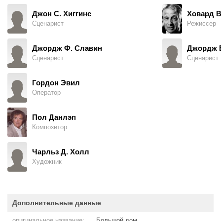
Джон С. Хиггинс
Ховард В
Сценарист
Режиссер
Джордж Ф. Славин
Джордж 
Сценарист
Сценарист
Гордон Эвил
Оператор
Пол Данлэп
Композитор
Чарльз Д. Холл
Художник
Дополнительные данные
оригинальное название:
Большой дом