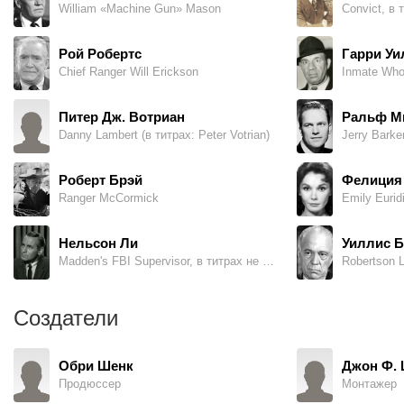
William «Machine Gun» Mason
Convict, в 
Рой Робертс
Гарри Уи
Chief Ranger Will Erickson
Питер Дж. Вотриан
Ральф М
Danny Lambert (в титрах: Peter Votrian)
Jerry Barke
Роберт Брэй
Фелиция
Ranger McCormick
Нельсон Ли
Уиллис Б
Madden's FBI Supervisor, в титрах не указан
Создатели
Обри Шенк
Джон Ф.
Продюссер
Монтажер