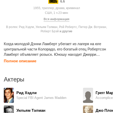
6.6
1955, триллер, драма, криминал
США, 1 ч 23 мин
Вся информация
В ролях: Рид Хэдли, Уильям Тэлман, Рой Робертс, Питер Дж. Вотриан,
Роберт Брэй
и другие
Когда молодой Дэнни Ламберт убегает из лагеря на юге
центральной части Колорадо, его богатый отец Робертсон
Ламберт объявляет розыск. Юношу находит Джерри
Баркер и велит ждать у заброшенной смотровой башни,
Полное описание
обещая пойти за помощью. Вместо этого Баркер звонит
отцу и требует выкуп в размере 200 000 долларов.
Актеры
Рид Хэдли
Грегг Ма
Special FBI Agent James Madden
Уильям Тэлман
Джо Пло