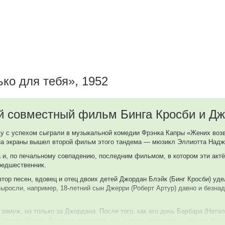
ко для тебя», 1952
орой совместный фильм Бинга Кросби и Д
оду с успехом сыграли в музыкальной комедии Фрэнка Капры «Жених воз
ду на экраны вышел второй фильм этого тандема — мюзикл Эллиотта Надж
 и, по печальному совпадению, последним фильмом, в котором эти актё
предшественник.
ор песен, вдовец и отец двоих детей Джордан Блэйк (Бинг Кросби) уде
е выросли, например, 18-летний сын Джерри (Роберт Артур) давно и без
замуж, но только за Джордана. После того, как его дочь Барбара (Ната
ь с полицейским, Джордан понимает, что должен проводить с детьми бол