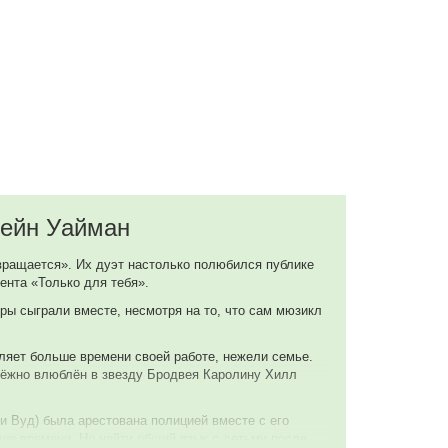
жейн Уайман
вращается». Их дуэт настолько полюбился публике
ента «Только для тебя».
ры сыграли вместе, несмотря на то, что сам мюзикл
ляет больше времени своей работе, нежели семье.
надёжно влюблён в звезду Бродвея Каролину Хилл
ли Вуд) была арестована полицией вместе с его
ьше времени. Но найти общий язык с детьми после