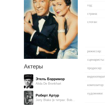
год:
страна:
слоган:
режиссер:
сценаристы:
Актеры
продюсер:
видеооперат
Этель Бэрримор
Alida De Bronkhart
композитор:
художники:
Роберт Артур
Jerry Blake (в титрах: Bob Arthur)