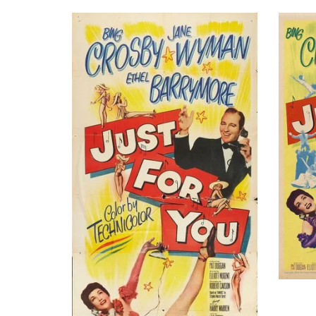
Сценарист
Артур Гулд-Портер
Alcott Anderson, в титрах не указан
Рэй Мойер
Художник
Хершел Грэхэм
Photographer, в титрах не указан
Нэнси Хейл
Guest, в титрах не указан
Бак Хэррингтон
Police Sergeant, в титрах не указан
Джун Хедин
St. Hillary Girl, в титрах не указан
Верн Холлингсворт
Acrobat, в титрах не указан
Стюарт Холмс