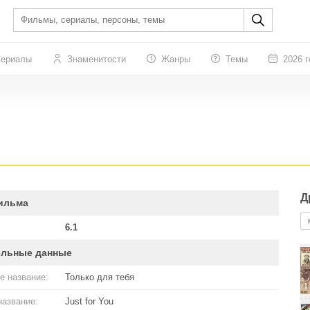
ериалы
Знаменитости
Жанры
Темы
2026 г
Д
ильма
6.1
ельные данные
е название:
Только для тебя
название:
Just for You