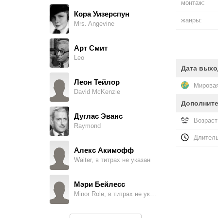
монтаж:
Кора Уизерспун
жанры:
Mrs. Angevine
Арт Смит
Leo
Дата выхо
Леон Тейлор
Мировая
David McKenzie
Дополнит
Дуглас Эванс
Возраст
Raymond
Длитель
Алекс Акимофф
Waiter, в титрах не указан
Мэри Бейлесс
Minor Role, в титрах не указан