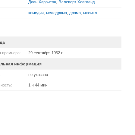
Доан Харрисон
,
Эллсворт Хоагленд
комедия
,
мелодрама
,
драма
,
мюзикл
да
 премьера:
29 сентября 1952 г.
ельная информация
:
не указано
ность:
1 ч 44 мин