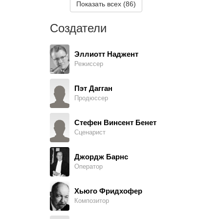
Джон Бекнер
Показать всех (86)
Acrobat, в титрах не указан
Создатели
Лулу Мэй Борман
Minor Role, в титрах не указан
Эллиотт Наджент
Режиссер
Мэри Кастл
U.S.O. Troupe, в титрах не указан
Пэт Дагган
Продюссер
Эдвард Кларк
Sam - Stage Doorman, в титрах не указан
Стефен Винсент Бенет
Сценарист
Джеймс Конати
Party Guest, в титрах не указан
Джордж Барнс
Оператор
Рой Дермур
Reporter, в титрах не указан
Хьюго Фридхофер
Композитор
Шерил Довилль
Dancer and Singer at Girls' School, в титрах не указан