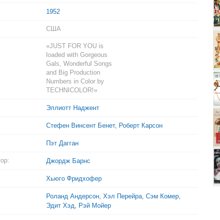
1952
США
«JUST FOR YOU is
loaded with Gorgeous
Gals, Wonderful Songs
and Big Production
Numbers in Color by
TECHNICOLOR!»
Эллиотт Наджент
Стефен Винсент Бенет
,
Роберт Карсон
Пэт Дагган
ор:
Джордж Барнс
Хьюго Фридхофер
Роланд Андерсон
,
Хэл Перейра
,
Сэм Комер
,
Эдит Хэд
,
Рэй Мойер