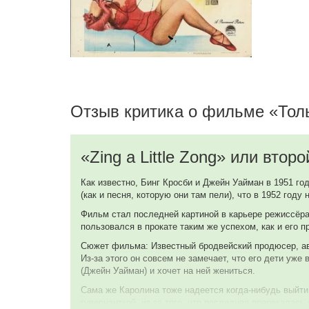
Luncheon Guest / School Trustee, в титрах не указан
Ричард Кин
Stage Manager, в титрах не указан
Макс Кит
Stage Manager, в титрах не указан
Отзыв критика о фильме «Толь
Тони Кент
The Proctor, в титрах не указан
«Zing a Little Zong» или вт
Как известно, Бинг Кросби и Джейн Уайман в 1951 г
Карен Кестер
(как и песня, которую они там пели), что в 1952 го
Jane Anderson, в титрах не указан
Фильм стал последней картиной в карьере режиссёра
пользовался в прокате таким же успехом, как и его 
Сьюзэн Кестер
St. Hillary Girl, в титрах не указан
Сюжет фильма: Известный бродвейский продюсер, авт
Из-за этого он совсем не замечает, что его дети уж
(Джейн Уайман) и хочет на ней жениться.
Эдит Лесли
Сама же Каролина тоже надеется когда-нибудь выйти 
Mrs. Atwater, в титрах не указан
гувернанткой, из-за того, что последняя пререкалас