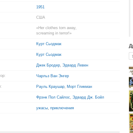
1951
США
«Her clothes torn away,
screaming in terror!»
Курт Сьодмак
Д
Курт Сьодмак
Джек Бродер
,
Эдвард Левен
ор:
Чарльз Ван Энгер
:
Рауль Краушар
,
Морт Гликман
Фрэнк Пол Сайлос
,
Эдвард Дж. Бойл
ужасы
,
приключения