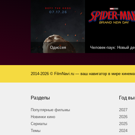
Одиссея
Человек-паук: Новый де
2014-2026 © FilmNavi.ru — ваш навигатор в мире кинем
Разделы
Год вы
Популярные фильмы
2027
Новинки кино
2026
Сериалы
2025
Темы
2024