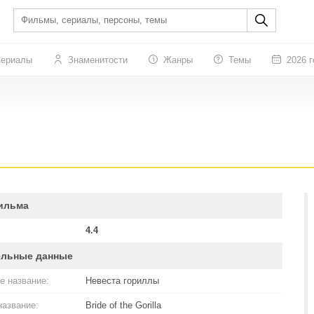
ериалы
Знаменитости
Жанры
Темы
2026 г
ильма
4.4
ельные данные
е название:
Невеста гориллы
название:
Bride of the Gorilla