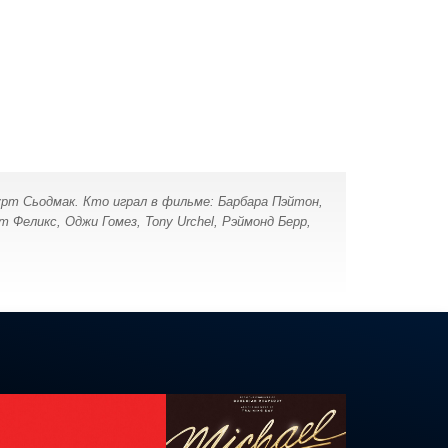
урт Сьодмак. Кто играл в фильме: Барбара Пэйтон,
 Феликс, Оджи Гомез, Tony Urchel, Рэймонд Берр,