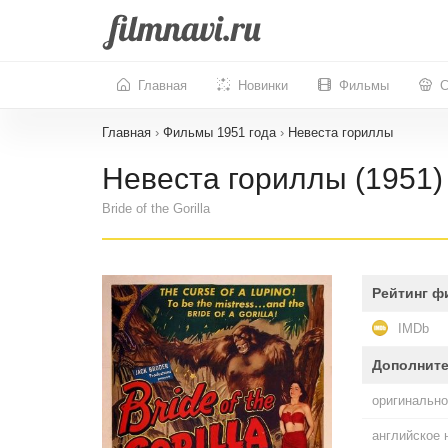
Главная
Новинки
Фильмы
С
Главная
›
Фильмы 1951 года
›
Невеста гориллы
Невеста гориллы (1951)
Bride of the Gorilla
Рейтинг ф
IMDb
Дополнит
оригинально
английское 