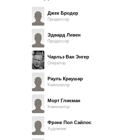
Арт Феликс
Native, в титрах не указан
Джек Бродер
Продюссер
Оджи Гомез
Native, в титрах не указан
Эдвард Левен
Продюссер
Tony Urchel
Native, в титрах не указан
Чарльз Ван Энгер
Оператор
Рэймонд Берр
Barney Chavez
Рауль Краушар
Композитор
Вуди Строуд
Nedo - Policeman
Морт Гликман
Композитор
Лон Чейни мл.
Police Commissioner Taro (в титрах: Lon Chaney)
Фрэнк Пол Сайлос
Художник
Фелиппа Рок
Stella Van Heusen