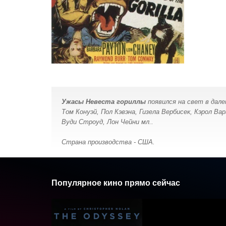
Ужасы Невеста гориллы
появился на свет в дале
Том Конуэй, Пол Кэвэна, Гизела Вербисек, Кэрол В
Вуди Строуд, Лон Чейни мл..
Страна производства - США.
Популярное кино прямо сейчас