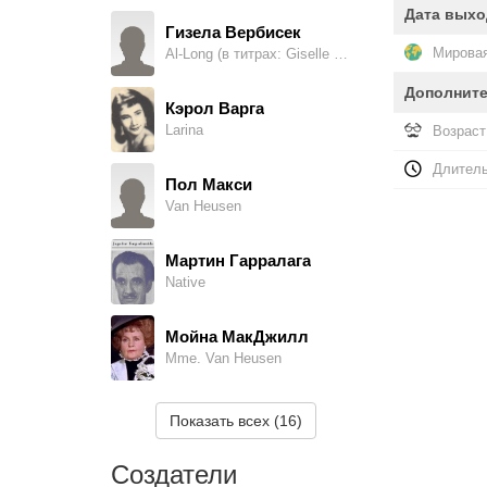
Дата выхо
Гизела Вербисек
Мировая
Al-Long (в титрах: Giselle Werbisek)
Дополнит
Кэрол Варга
Larina
Возраст
Длитель
Пол Макси
Van Heusen
Мартин Гарралага
Native
Мойна МакДжилл
Mme. Van Heusen
Стив Кэлверт
Показать всех (16)
Gorilla, в титрах не указан
Создатели