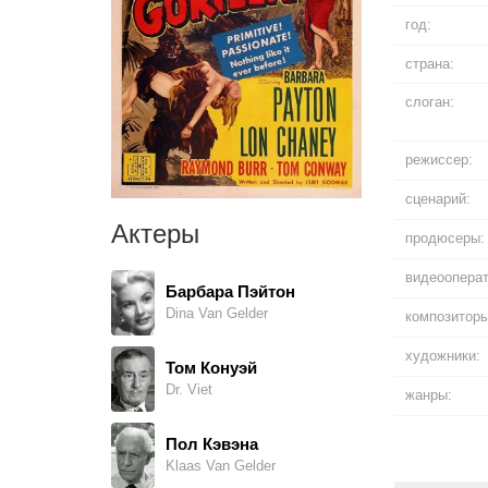
год:
страна:
слоган:
режиссер:
сценарий:
Актеры
продюсеры:
видеооперат
Барбара Пэйтон
Dina Van Gelder
композиторы
художники:
Том Конуэй
Dr. Viet
жанры:
Пол Кэвэна
Klaas Van Gelder