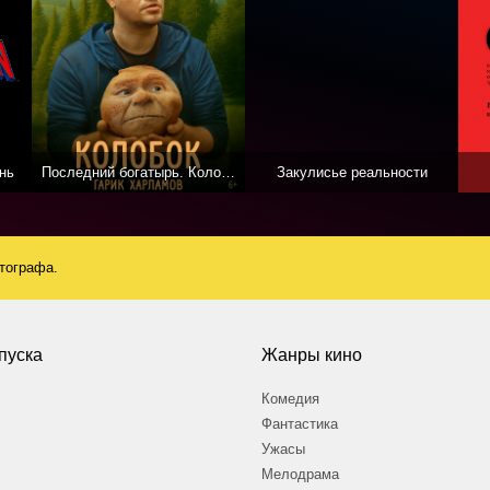
нь
Последний богатырь. Колобок
Закулисье реальности
атографа.
пуска
Жанры кино
Комедия
Фантастика
Ужасы
Мелодрама