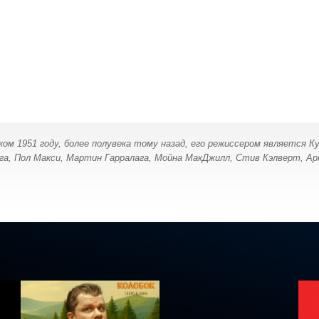
ком 1951 году, более полувека тому назад, его режиссером является К
арга, Пол Макси, Мартин Гарралага, Мойна МакДжилл, Стив Кэлверт, Арт