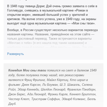
В остальном второстепенные роли и соответственно
В 1948 году певица Дорис Дэй очень громко заявила о себе в
персонажи были интересней главных персон.
Голливуде, снявшись в музыкальной картине «Роман в
открытом море», имевшей большой успех у зрителей и
Ли Боуман, Адольф Менжу приятно исполняли отведённые им
критиков. На волне этого успеха, уже в 1949 году, на экраны
роли, за ними прелестно было наблюдать,
выходит ещё одна музыкальная картина — «Мои сны твои».
Ив Арден добавляла женского каприза счастья, немного
Вообще, в России существует несколько вариантов перевода
кокетничая и добавляя градус шутки.
названия картины. Название, приведённое на этом сайте —
По сюжету и сценарию думать не приходится, тут уж лучше
только дословный перевод. Также встречаются варианты
наслаждаться атмосферой, антуражем и музыкой. Голос и
«Мечтаю о тебе» (я его нашла под таким названием) и
пение — это лучшее что в данном фильме есть.
наиболее точный вариант — «Мои мечты — твои». Так что,
если будете искать фильм — на его русское название
Во всём остальном включая кадр и оператора прекрасная
Развернуть
обратите особое внимание!
работа, только явно на десять лет раньше смотрелась бы
лучше.
Сюжет фильма довольно точно приведён в аннотации,
поэтому пересказывать его я не буду. Могу только сказать,
Выше среднего, значит:
Комедия Мои сны твои
появился на свет в далеком 1949
что здесь он стал более банален, а лёгкость, весёлость и
6 из 10
году, более полувека тому назад, его режиссерами
яркость «Романа в открытом море» куда-то исчезла.
являются Фриц Фрилинг, Майкл Кёртиц. Кто играл в
Актёры в фильме работают более или менее нормально. Джек
21 сентября 2017
фильме: Джек Карсон, Ли Боуман, Ш.З. Шакалль, Селена
Карсон в фильме стоит первым в титрах, и здесь он играет
Ройл, Эдгар Кеннеди, Шелдон Леонард, Франклин Пэнгборн,
более ярко, чем в предыдущем фильме. Дорис Дэй, как
Джон Беркс, Ада Леонард, Фрэнки Карле, Кеннет Бриттон,
обычно, очаровательна. О голосе говорить, думаю, не стоит.
Честер Клют, Тристрам Соффин, Эдвард Колманс, Белль
Здесь, её имя указано в титрах уже вторым.
Дауб.
Между прочим, в период 1948—1949 годов, Джеку Карсону и