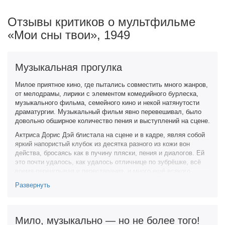
Отзывы критиков о мультфильме
«Мои сны твои», 1949
Музыкальная прогулка
Милое приятное кино, где пытались совместить много жанров,
от мелодрамы, лирики с элементом комедийного бурлеска,
музыкального фильма, семейного кино и некой натянутости
драматургии. Музыкальный фильм явно перевешивал, было
довольно обширное количество пения и выступлений на сцене.
Актриса Дорис Дэй блистала на сцене и в кадре, являя собой
яркий напористый клубок из десятка разного из кожи вон
действа, бросаясь как в пучину пляски, пения и диалогов. Ей
это почти удалось, как удалось отличнице по зубрёшке, всё
время переигрывая и перестарания, и много ещё всякого
пере.. .
Развернуть
Джек Карсон исполняя главную мужскую роль похож был на
мишку-топтыжку, безобидного но топорно-старательного
нашего шоумена говорящего с экрана «выхожу я из бани, а
Мило, музыкально — но не более того!
морда красная такая».