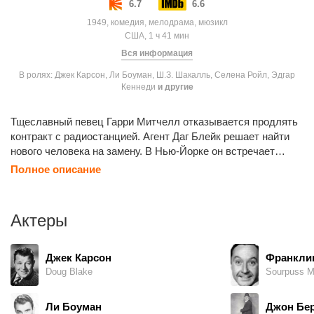
6.7
6.6
1949, комедия, мелодрама, мюзикл
США, 1 ч 41 мин
Вся информация
В ролях: Джек Карсон, Ли Боуман, Ш.З. Шакалль, Селена Ройл, Эдгар
Кеннеди
и другие
Тщеславный певец Гарри Митчелл отказывается продлять
контракт с радиостанцией. Агент Даг Блейк решает найти
нового человека на замену. В Нью-Йорке он встречает
Марту Гибсон — мать-одиночку с удивительным голосом.
Полное описание
Он устраивает для нее переезд в Голливуд, но не может
продвинуть ее перед спонсором программы. Он использует
все возможности, чтобы сделать Марту звездой. И чем
Актеры
больше они работают вместе, тем больше Даг влюбляется
в нее.
Джек Карсон
Франкли
Doug Blake
Sourpuss M
Ли Боуман
Джон Бе