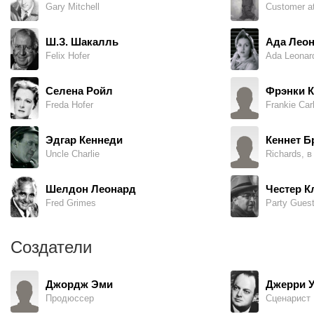
Gary Mitchell
Customer a
Ш.З. Шакалль
Ада Лео
Felix Hofer
Ada Leonar
Селена Ройл
Фрэнки К
Freda Hofer
Эдгар Кеннеди
Кеннет Б
Uncle Charlie
Richards, в
Шелдон Леонард
Честер К
Fred Grimes
Party Guest
Создатели
Джордж Эми
Джерри 
Продюссер
Сценарист