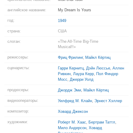
английское название:
My Dream Is Yours
год:
1949
страна:
США
слоган:
«The All-Time Big-Time
Musical!!»
режиссеры:
Фриц Фрилинг
,
Майкл Кёртиц
сценаристы:
Гарри Кернитц
,
Дэйн Люссье
,
Аллен
Ривкин
,
Лаура Керр
,
Пол Финдер
Мосс
,
Джерри Уолд
продюсеры:
Джордж Эми
,
Майкл Кёртиц
видеооператоры:
Уилфред М. Клайн
,
Эрнест Хэллер
композитор:
Ховард Джексон
художники:
Роберт М. Хаас
,
Бертрам Таттл
,
Мило Андерсон
,
Ховард