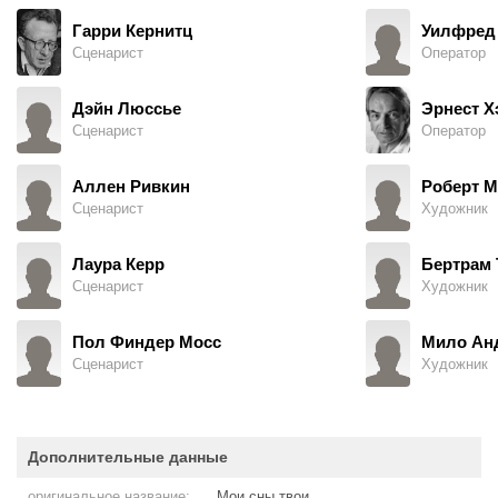
Гарри Кернитц
Уилфред 
Сценарист
Оператор
Дэйн Люссье
Эрнест Х
Сценарист
Оператор
Аллен Ривкин
Роберт М
Сценарист
Художник
Лаура Керр
Бертрам 
Сценарист
Художник
Пол Финдер Мосс
Мило Ан
Сценарист
Художник
Дополнительные данные
оригинальное название:
Мои сны твои