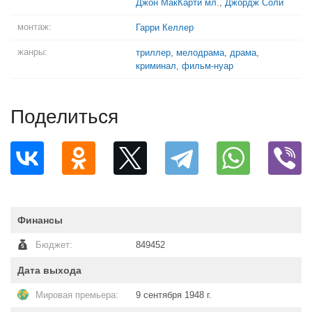
Джон МакКарти мл.
,
Джордж Соли
монтаж:
Гарри Келлер
жанры:
триллер
,
мелодрама
,
драма
,
криминал
,
фильм-нуар
Поделиться
Финансы
Бюджет:
849452
Дата выхода
Мировая премьера:
9 сентября 1948 г.