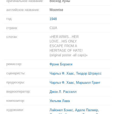
оригинальное название:
Восход луны
английское название:
Moonrise
год:
1948
страна:
США
слоган:
«HER ARMS...HER
LOVE...HIS ONLY
ESCAPE FROM A
HERITAGE OF HATE!
(original poster -all caps)»
режиссер:
Фрэнк Борзеги
сценаристы:
Чарльз Ф. Хаас
,
Теодор Штраусс
продюсеры:
Чарльз Ф. Хаас
,
Маршалл Грант
видеооператор:
Джон Л. Расселл
композитор:
Уильям Лава
художники:
Лайонел Бэнкс
,
Аделе Палмер
,