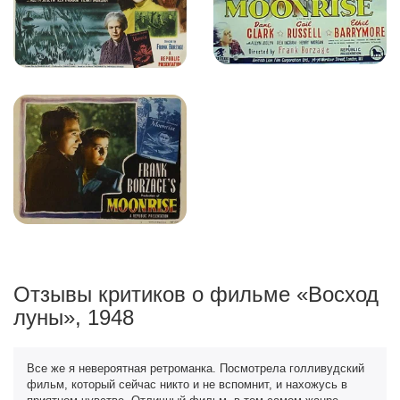
Отзывы критиков о фильме «Восход
луны», 1948
Все же я невероятная ретроманка. Посмотрела голливудский
фильм, который сейчас никто и не вспомнит, и нахожусь в