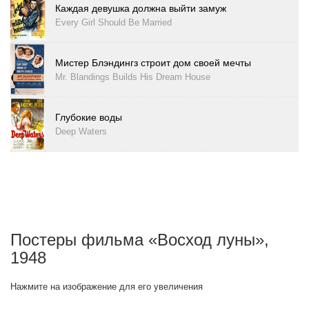
Каждая девушка должна выйти замуж
Every Girl Should Be Married
Мистер Блэндингз строит дом своей мечты
Mr. Blandings Builds His Dream House
Глубокие воды
Deep Waters
Постеры фильма «Восход луны»,
1948
Нажмите на изображение для его увеличения