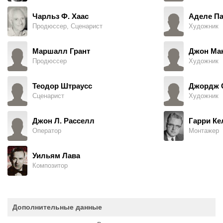
Чарльз Ф. Хаас
Аделе П
Продюссер, Сценарист
Художник
Маршалл Грант
Джон Мак
Продюссер
Художник
Теодор Штраусс
Джордж 
Сценарист
Художник
Джон Л. Расселл
Гарри Ке
Оператор
Монтажер
Уильям Лава
Композитор
Дополнительные данные