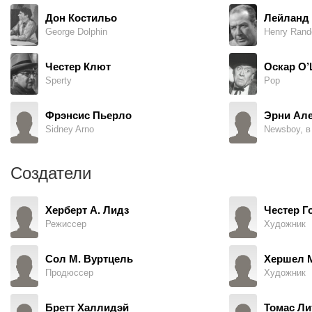
Дон Костильо
Лейланд
George Dolphin
Henry Rand
Честер Клют
Оскар О
Sperty
Pop
Фрэнсис Пьерло
Эрни Ал
Sidney Arno
Newsboy, в
Создатели
Херберт А. Лидз
Честер Г
Режиссер
Художник
Сол М. Вуртцель
Хершел 
Продюссер
Художник
Бретт Халлидэй
Томас Ли