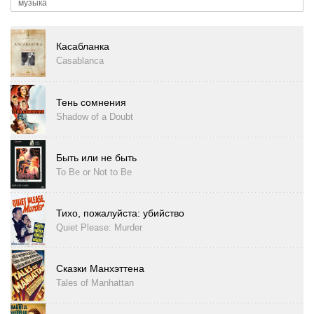
музыка
Касабланка
Casablanca
Тень сомнения
Shadow of a Doubt
Быть или не быть
To Be or Not to Be
Тихо, пожалуйста: убийство
Quiet Please: Murder
Сказки Манхэттена
Tales of Manhattan