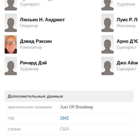
Сценарист
Художник
Люсьен Н. Андриот
Луис Р. 
Оператор
Монтажер
Дэвид Рэксин
Арно Д’
Композитор
Сценарист
Ричард Дэй
Джо Айзи
Художник
Сценарист
Дополнительные данные
оригинальное название:
Just Off Broadway
год:
1942
страна:
США