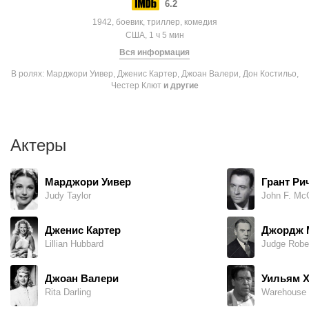
6.2
1942, боевик, триллер, комедия
США, 1 ч 5 мин
Вся информация
В ролях: Марджори Уивер, Дженис Картер, Джоан Валери, Дон Костильо,
Честер Клют
и другие
Актеры
Марджори Уивер
Грант Ри
Judy Taylor
Дженис Картер
Джордж М
Lillian Hubbard
Judge Rober
Джоан Валери
Уильям Х
Rita Darling
Warehouse