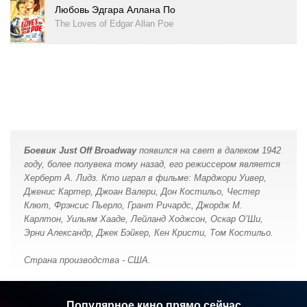
Любовь Эдгара Аллана По
The Loves of Edgar Allan Poe
Боевик Just Off Broadway
появился на свет в далеком 1942
году, более полувека тому назад, его режиссером является
Херберт А. Лидз. Кто играл в фильме: Марджори Уивер,
Дженис Картер, Джоан Валери, Дон Костильо, Честер
Клют, Фрэнсис Пьерло, Грант Ричардс, Джордж М.
Карлтон, Уильям Хааде, Лейланд Ходжсон, Оскар О’Ши,
Эрни Александр, Джек Бэйкер, Кен Кристи, Том Костильо.
Страна производства - США.
Популярное кино прямо сейчас