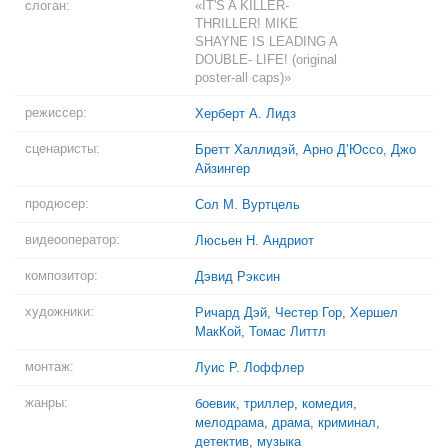
слоган:
«IT'S A KILLER-
THRILLER! MIKE
SHAYNE IS LEADING A
DOUBLE- LIFE! (original
poster-all caps)»
режиссер:
Херберт А. Лидз
сценаристы:
Бретт Халлидэй
,
Арно Д’Юссо
,
Джо
Айзингер
продюсер:
Сол М. Вуртцель
видеооператор:
Люсьен Н. Андриот
композитор:
Дэвид Рэксин
художники:
Ричард Дэй
,
Честер Гор
,
Хершел
МакКой
,
Томас Литтл
монтаж:
Луис Р. Лоффлер
жанры:
боевик
,
триллер
,
комедия
,
мелодрама
,
драма
,
криминал
,
детектив
,
музыка