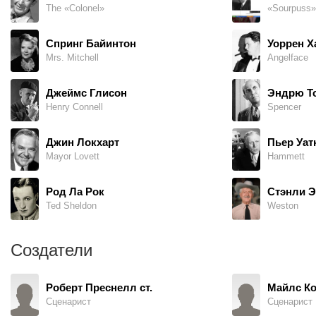
The «Colonel»
«Sourpuss»
Спринг Байинтон
Уоррен Х
Mrs. Mitchell
Angelface
Джеймс Глисон
Эндрю Т
Henry Connell
Spencer
Джин Локхарт
Пьер Уат
Mayor Lovett
Hammett
Род Ла Рок
Стэнли 
Ted Sheldon
Weston
Создатели
Роберт Преснелл ст.
Майлс К
Сценарист
Сценарист