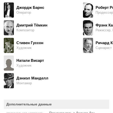
Джордж Барнс
Роберт Р
Оператор
Продюссер
Дмитрий Тёмкин
Фрэнк Ка
Композитор
Режиссер,
Стивен Гуссон
Ричард 
Художник
Сценарист
Натали Висарт
Художник
Дэниэл Манделл
Монтажер
Дополнительные данные