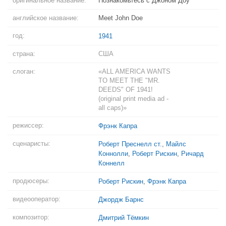
оригинальное название:
Познакомьтесь с Джоном Доу
английское название:
Meet John Doe
год:
1941
страна:
США
слоган:
«ALL AMERICA WANTS
TO MEET THE "MR.
DEEDS" OF 1941!
(original print media ad -
all caps)»
режиссер:
Фрэнк Капра
сценаристы:
Роберт Преснелл ст.
,
Майлс
Коннолли
,
Роберт Рискин
,
Ричард
Коннелл
продюсеры:
Роберт Рискин
,
Фрэнк Капра
видеооператор:
Джордж Барнс
композитор:
Дмитрий Тёмкин