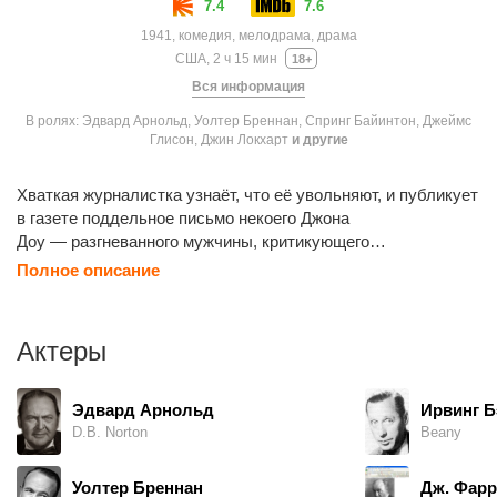
7.4
7.6
1941, комедия, мелодрама, драма
США, 2 ч 15 мин
18+
Вся информация
В ролях: Эдвард Арнольд, Уолтер Бреннан, Спринг Байинтон, Джеймс
Глисон, Джин Локхарт
и другие
Хваткая журналистка узнаёт, что её увольняют, и публикует
в газете поддельное письмо некоего Джона
Доу — разгневанного мужчины, критикующего
общественные пороки и грозящегося в знак протеста
Полное описание
совершить самоубийство. Письмо получает резонанс,
репортершу берут обратно, а для пущей достоверности
нанимают безработного бывшего бейсболиста на роль
Актеры
Джона Доу.
Эдвард Арнольд
Ирвинг Б
D.B. Norton
Beany
Уолтер Бреннан
Дж. Фар