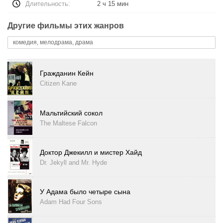
Длительность:
2 ч 15 мин
Другие фильмы этих жанров
комедия, мелодрама, драма
Гражданин Кейн
Citizen Kane
Мальтийский сокол
The Maltese Falcon
Доктор Джекилл и мистер Хайд
Dr. Jekyll and Mr. Hyde
У Адама было четыре сына
Adam Had Four Sons