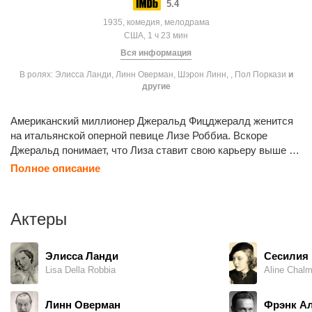
5.4
1935, комедия, мелодрама
США, 1 ч 23 мин
Вся информация
В ролях: Элисса Ланди, Линн Оверман, Шэрон Линн, , Пол Поркази
и
другие
Американский миллионер Джеральд Фицджералд женится
на итальянской оперной певице Лизе Роббиа. Вскоре
Джеральд понимает, что Лиза ставит свою карьеру выше их
отношений.
Полное описание
Актеры
Элисса Ланди
Сесилия 
Lisa Della Robbia
Aline Chalm
Линн Оверман
Фрэнк А