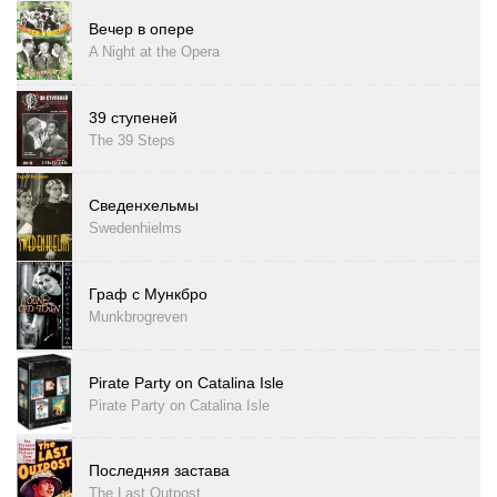
Вечер в опере
A Night at the Opera
39 ступеней
The 39 Steps
Сведенхельмы
Swedenhielms
Граф с Мункбро
Munkbrogreven
Pirate Party on Catalina Isle
Pirate Party on Catalina Isle
Последняя застава
The Last Outpost