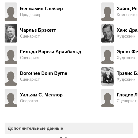
Бенжамин Глейзер
Хайнц Р
Продюссер
Композито
Чарльз Брэкетт
Ханс Дра
Сценарист
Художник
Гильда Варези Арчибальд
Эрнст Фе
Сценарист
Художник
Dorothea Donn Byrne
Трэвис Б
Сценарист
Художник
Уильям С. Меллор
Глэдис Л
Оператор
Сценарист
Дополнительные данные