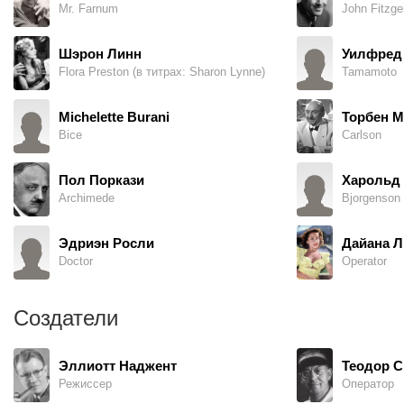
Mr. Farnum
John Fitzge
Шэрон Линн
Уилфред
Flora Preston (в титрах: Sharon Lynne)
Tamamoto
Michelette Burani
Торбен М
Bice
Carlson
Пол Поркази
Харольд 
Archimede
Bjorgenson
Эдриэн Росли
Дайана 
Doctor
Operator
Создатели
Эллиотт Наджент
Теодор 
Режиссер
Оператор