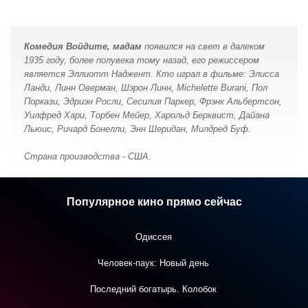
Комедия Войдите, мадам
появился на свет в далеком
1935 году, более полувека тому назад, его режиссером
является Эллиотт Наджент. Кто играл в фильме: Элисса
Ланди, Линн Оверман, Шэрон Линн, Michelette Burani, Пол
Поркази, Эдриэн Росли, Сесилия Паркер, Фрэнк Альбертсон,
Уилфред Хари, Торбен Мейер, Харольд Берквист, Дайана
Льюис, Ричард Бонелли, Энн Шеридан, Милдред Буф.
Страна производства - США.
Популярное кино прямо сейчас
Одиссея
Человек-паук: Новый день
Последний богатырь. Колобок