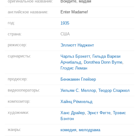
оригинальное название:
Войдите, мадам
английское название:
Enter Madame!
год:
1935
страна:
США
режиссер:
Эллиотт Наджент
сценаристы:
Чарльз Брэкетт
,
Гильда Варези
Арчибальд
,
Dorothea Donn Byrne
,
Глэдис Леман
продюсер:
Бенжамин Глейзер
видеооператоры:
Уильям С. Меллор
,
Теодор Спаркюл
композитор:
Хайнц Рёмхельд
художники:
Ханс Драйер
,
Эрнст Фегте
,
Трэвис
Бэнтон
жанры:
комедия
,
мелодрама