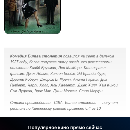
Комедия Битва столетия
появился на свет в далеком
1927 году, более полувека тому назад, его режиссерами
являются Клайд Брукман, Лео МакКери. Кто играл в
фильме: Джек Адамс, Уилсон Бендж, Эд Бранденбург,
Дороти Коберн, Джордж Б. Френч, Анита Гарвин, Дик
Гилберт, Чарли Холл, Аль Халлетт, Джек Хилл, Хэм Кинси,
Сэм Луфкин, Эрик Мак, Джин Морган, Стив Мерфи.
Страна производства - США. Битва столетия — получит
рейтинг по Кинопоиску равный примерно 6,4 из 10.
Популярное кино прямо сейчас