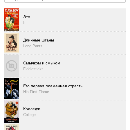
Это
It
Длинные штаны
Long Pants
Смычком и смыком
Fiddlesticks
Его первая пламенная страсть
His First Flame
Колледж
College