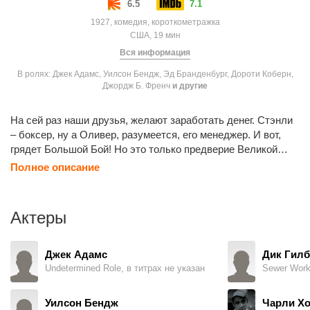
6.5
7.1
1927, комедия, короткометражка
США, 19 мин
Вся информация
В ролях: Джек Адамс, Уилсон Бендж, Эд Бранденбург, Дороти Коберн,
Джордж Б. Френч
и другие
На сей раз наши друзья, желают заработать денег. Стэнли
– боксер, ну а Оливер, разумеется, его менеджер. И вот,
грядет Большой Бой! Но это только предверие Великой
Войны Тортами, которая развернется после его
Полное описание
завершения.
Актеры
Джек Адамс
Дик Гилб
Undetermined Role, в титрах не указан
Sewer Worke
Уилсон Бендж
Чарли Х