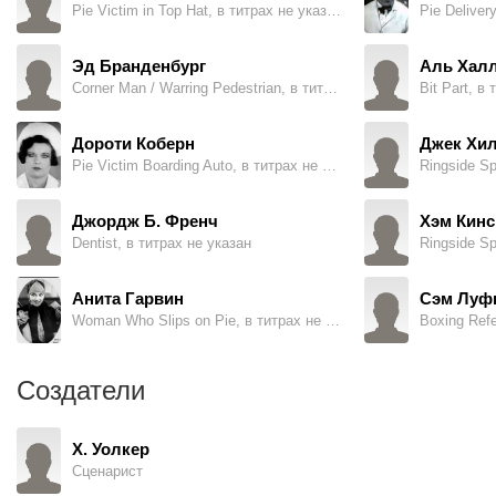
Pie Victim in Top Hat, в титрах не указан
Pie Deliver
Эд Бранденбург
Аль Халл
Corner Man / Warring Pedestrian, в титрах не указан
Bit Part, в
Дороти Коберн
Джек Хи
Pie Victim Boarding Auto, в титрах не указан
Ringside Sp
Джордж Б. Френч
Хэм Кинс
Dentist, в титрах не указан
Ringside Sp
Анита Гарвин
Сэм Луф
Woman Who Slips on Pie, в титрах не указан
Boxing Refe
Создатели
Х. Уолкер
Сценарист