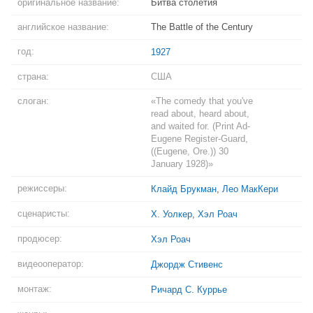
оригинальное название:
Битва столетия
английское название:
The Battle of the Century
год:
1927
страна:
США
слоган:
«The comedy that you've
read about, heard about,
and waited for. (Print Ad-
Eugene Register-Guard,
((Eugene, Ore.)) 30
January 1928)»
режиссеры:
Клайд Брукман
,
Лео МакКери
сценаристы:
Х. Уолкер
,
Хэл Роач
продюсер:
Хэл Роач
видеооператор:
Джордж Стивенс
монтаж:
Ричард С. Куррье